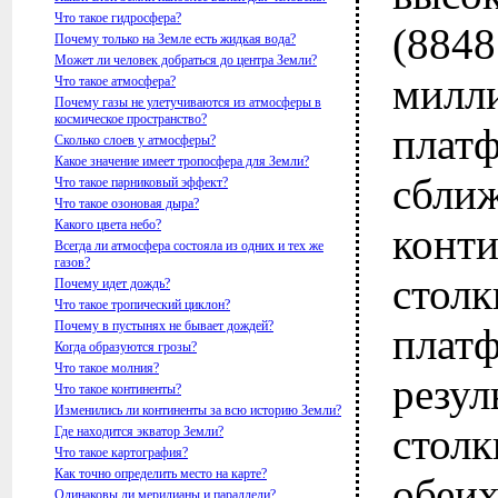
Что такое гидросфера?
(8
Почему только на Земле есть жидкая вода?
Может ли человек добраться до центра Земли?
милл
Что такое атмосфера?
Почему газы не улетучиваются из атмосферы в
космическое пространство?
плат
Сколько слоев у атмосферы?
Какое значение имеет тропосфера для Земли?
сближ
Что такое парниковый эффект?
Что такое озоновая дыра?
Какого цвета небо?
конт
Всегда ли атмосфера состояла из одних и тех же
газов?
столк
Почему идет дождь?
Что такое тропический циклон?
Почему в пустынях не бывает дождей?
пл
Когда образуются грозы?
Что такое молния?
рез
Что такое континенты?
Изменились ли континенты за всю историю Земли?
стол
Где находится экватор Земли?
Что такое картография?
Как точно определить место на карте?
обеи
Одинаковы ли меридианы и параллели?