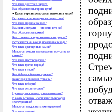
Что такое долгота п широта?
подн
Как образовались горные цепи?
● Какая горная цепь самая высокая в мире?
образ
Встречаются ли молодые и старые горы?
Что такое морские желоба?
Камни и минералы — это одно и то же?
гор
Как образовались камни?
Как отличаются одни минералы от других?
прод
Встречаются ли камни, плаваюшие в воде?
Что такое драгоценные камни?
Можно ли создать произведения искусства из
подни
камней?
Что такое месторождение?
Стре
Что такое пустая порода?
Что такое вулкан?
Какой формы бывают вулканы?
самы
Какие беды приносят вулканы?
Что такое гейзеры?
поб
Что такое землетрясение?
Где находится эпицентр землетрясения?
отва
В каких регионах Земли чаше происходят
землетрясения?
Можно ли предсказать землетрясение?
жен
Что такое океаны?