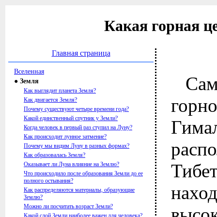
Какая горная ц
Главная страница
Вселенная
Са
● Земля
Как выглядит планета Земля?
горн
Как двигается Земля?
Почему существуют четыре времени года?
Какой единственный спутник у Земли?
Гимал
Когда человек в первый раз ступил на Луну?
Как происходит лунное затмение?
расп
Почему мы видим Луну в разных формах?
Как образовалась Земля?
Тибе
Оказывает ли Луна влияние на Землю?
Что происходило после образования Земли до ее
полного остывания?
нах
Как распределяются материалы, образующие
Землю?
Можно ли посчитать возраст Земли?
высо
Какой слой Земли наиболее важен для человека?