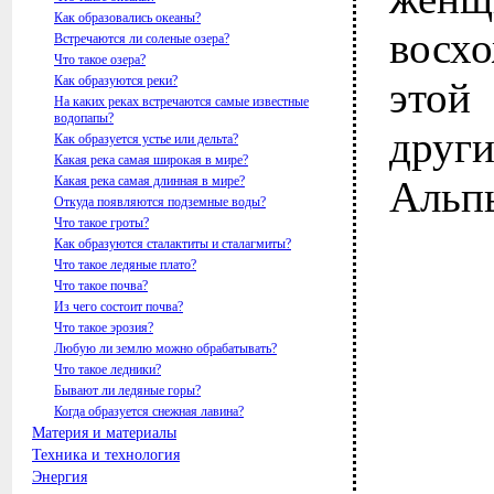
Как образовались океаны?
восх
Встречаются ли соленые озера?
Что такое озера?
Как образуются реки?
этой
На каких реках встречаются самые известные
водопапы?
друг
Как образуется устье или дельта?
Какая река самая широкая в мире?
Какая река самая длинная в мире?
Альп
Откуда появляются подземные воды?
Что такое гроты?
Как образуются сталактиты и сталагмиты?
Что такое ледяные плато?
Что такое почва?
Из чего состоит почва?
Что такое эрозия?
Любую ли землю можно обрабатывать?
Что такое ледники?
Бывают ли ледяные горы?
Когда образуется снежная лавина?
Материя и материалы
Техника и технология
Энергия