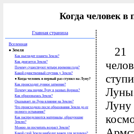
Когда человек в 
Главная страница
Вселенная
21
● Земля
Как выглядит планета Земля?
чело
Как двигается Земля?
Почему существуют четыре времени года?
Какой единственный спутник у Земли?
ступ
● Когда человек в первый раз ступил на Луну?
Как происходит лунное затмение?
Луны
Почему мы видим Луну в разных формах?
Как образовалась Земля?
Лун
Оказывает ли Луна влияние на Землю?
Что происходило после образования Земли до ее
полного остывания?
кос
Как распределяются материалы, образующие
Землю?
Можно ли посчитать возраст Земли?
Арм
Какой слой Земли наиболее важен для человека?