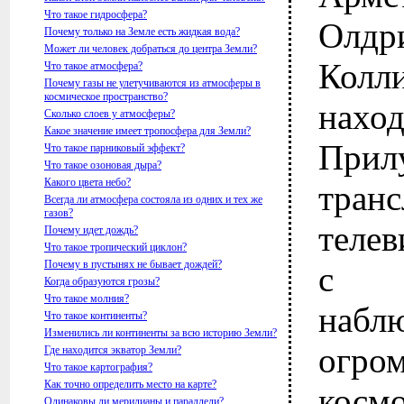
Что такое гидросфера?
Олд
Почему только на Земле есть жидкая вода?
Может ли человек добраться до центра Земли?
Ко
Что такое атмосфера?
Почему газы не улетучиваются из атмосферы в
космическое пространство?
наход
Сколько слоев у атмосферы?
Какое значение имеет тропосфера для Земли?
Прил
Что такое парниковый эффект?
Что такое озоновая дыра?
Какого цвета небо?
тран
Всегда ли атмосфера состояла из одних и тех же
газов?
телев
Почему идет дождь?
Что такое тропический циклон?
Почему в пустынях не бывает дождей?
с 
Когда образуются грозы?
Что такое молния?
на
Что такое континенты?
Изменились ли континенты за всю историю Земли?
огро
Где находится экватор Земли?
Что такое картография?
Как точно определить место на карте?
косм
Одинаковы ли меридианы и параллели?