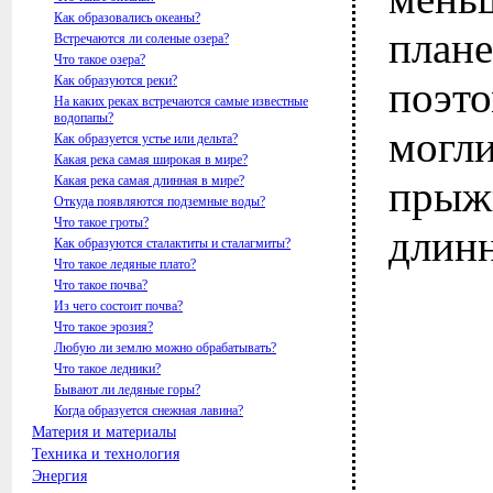
Как образовались океаны?
пла
Встречаются ли соленые озера?
Что такое озера?
Как образуются реки?
поэт
На каких реках встречаются самые известные
водопапы?
мог
Как образуется устье или дельта?
Какая река самая широкая в мире?
Какая река самая длинная в мире?
прыж
Откуда появляются подземные воды?
Что такое гроты?
длинн
Как образуются сталактиты и сталагмиты?
Что такое ледяные плато?
Что такое почва?
Из чего состоит почва?
Что такое эрозия?
Любую ли землю можно обрабатывать?
Что такое ледники?
Бывают ли ледяные горы?
Когда образуется снежная лавина?
Материя и материалы
Техника и технология
Энергия