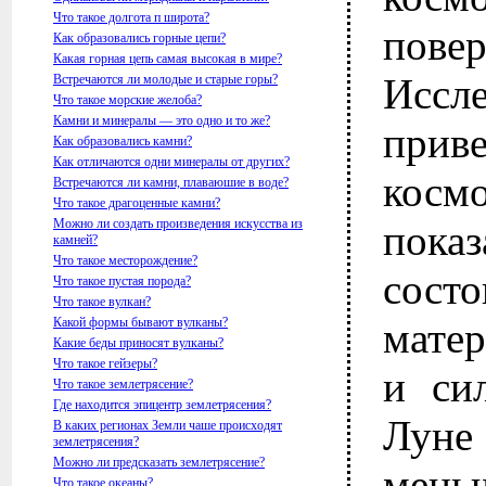
Что такое долгота п широта?
повер
Как образовались горные цепи?
Какая горная цепь самая высокая в мире?
Иссл
Встречаются ли молодые и старые горы?
Что такое морские желоба?
Камни и минералы — это одно и то же?
прив
Как образовались камни?
Как отличаются одни минералы от других?
космо
Встречаются ли камни, плаваюшие в воде?
Что такое драгоценные камни?
Можно ли создать произведения искусства из
пока
камней?
Что такое месторождение?
состо
Что такое пустая порода?
Что такое вулкан?
Какой формы бывают вулканы?
матер
Какие беды приносят вулканы?
Что такое гейзеры?
и си
Что такое землетрясение?
Где находится эпицентр землетрясения?
Лун
В каких регионах Земли чаше происходят
землетрясения?
Можно ли предсказать землетрясение?
мень
Что такое океаны?