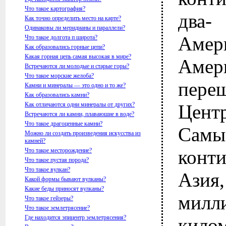
Что такое картография?
два
Как точно определить место на карте?
Одинаковы ли меридианы и параллели?
Аме
Что такое долгота п широта?
Как образовались горные цепи?
Какая горная цепь самая высокая в мире?
Амер
Встречаются ли молодые и старые горы?
Что такое морские желоба?
пере
Камни и минералы — это одно и то же?
Как образовались камни?
Как отличаются одни минералы от других?
Цент
Встречаются ли камни, плаваюшие в воде?
Что такое драгоценные камни?
Сам
Можно ли создать произведения искусства из
камней?
конт
Что такое месторождение?
Что такое пустая порода?
Что такое вулкан?
Азия
Какой формы бывают вулканы?
Какие беды приносят вулканы?
милл
Что такое гейзеры?
Что такое землетрясение?
Где находится эпицентр землетрясения?
кило