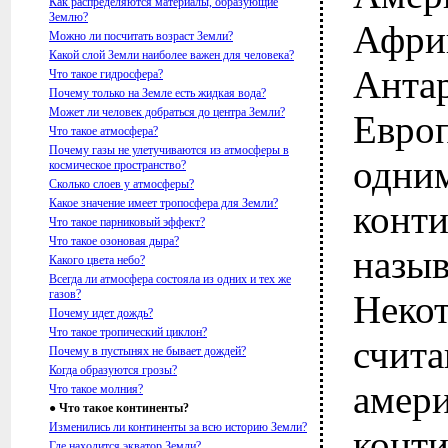
Как распределяются материалы, образующие
Землю?
Афри
Можно ли посчитать возраст Земли?
Какой слой Земли наиболее важен для человека?
Анта
Что такое гидросфера?
Почему только на Земле есть жидкая вода?
Может ли человек добраться до центра Земли?
Евро
Что такое атмосфера?
Почему газы не улетучиваются из атмосферы в
одни
космическое пространство?
Сколько слоев у атмосферы?
Какое значение имеет тропосфера для Земли?
конти
Что такое парниковый эффект?
Что такое озоновая дыра?
назы
Какого цвета небо?
Всегда ли атмосфера состояла из одних и тех же
газов?
Неко
Почему идет дождь?
Что такое тропический циклон?
сч
Почему в пустынях не бывает дождей?
Когда образуются грозы?
амер
Что такое молния?
● Что такое континенты?
Изменились ли континенты за всю историю Земли?
конт
Где находится экватор Земли?