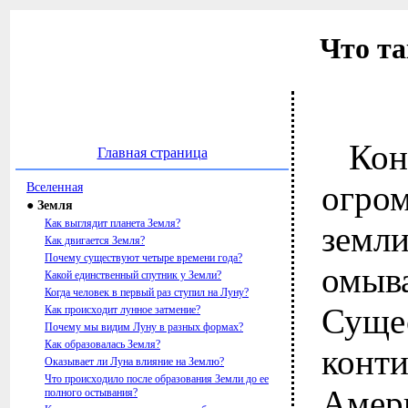
Что т
Ко
Главная страница
огро
Вселенная
● Земля
Как выглядит планета Земля?
земл
Как двигается Земля?
Почему существуют четыре времени года?
омыв
Какой единственный спутник у Земли?
Когда человек в первый раз ступил на Луну?
Сущ
Как происходит лунное затмение?
Почему мы видим Луну в разных формах?
Как образовалась Земля?
конт
Оказывает ли Луна влияние на Землю?
Что происходило после образования Земли до ее
Аме
полного остывания?