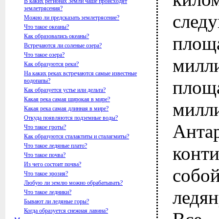
В каких регионах Земли чаше происходят
землетрясения?
след
Можно ли предсказать землетрясение?
Что такое океаны?
Как образовались океаны?
пло
Встречаются ли соленые озера?
Что такое озера?
милл
Как образуются реки?
На каких реках встречаются самые известные
пло
водопапы?
Как образуется устье или дельта?
Какая река самая широкая в мире?
милл
Какая река самая длинная в мире?
Откуда появляются подземные воды?
Анта
Что такое гроты?
Как образуются сталактиты и сталагмиты?
Что такое ледяные плато?
конти
Что такое почва?
Из чего состоит почва?
соб
Что такое эрозия?
Любую ли землю можно обрабатывать?
ледя
Что такое ледники?
Бывают ли ледяные горы?
Когда образуется снежная лавина?