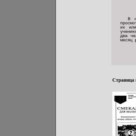
В 
просмо
их ил
учени
два че
месяц 
Страница 