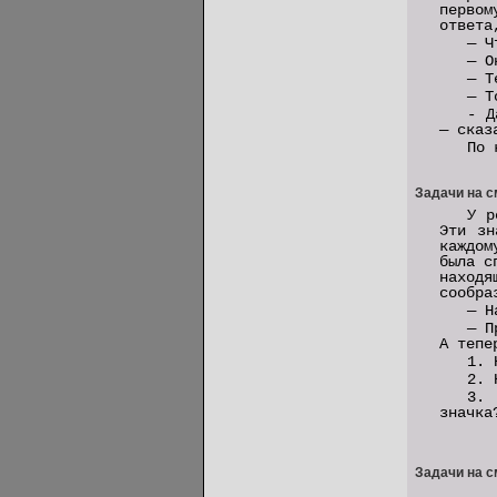
первом
ответа
— Ч
— О
— Т
— Т
- Д
— сказ
По 
Задачи на с
У р
Эти зн
каждом
была с
находя
сообра
— Н
— П
А тепе
1. 
2. 
3. 
значка
Задачи на с