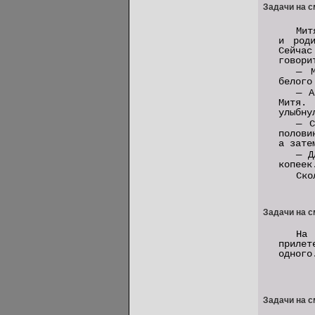
Задачи на с
Мит
и род
Сейчас
говори
— М
белого
— А
Митя.
улыбну
— С
полови
а зате
— Д
копеек
Ско
Задачи на с
На
прилет
одного
Задачи на с