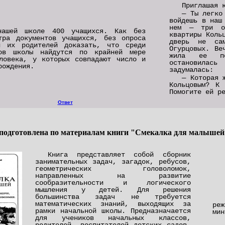
Приглашая 
— Ты легко
войдешь в наш
нем — три од
нашей школе 400 учащихся. Как без
квартиры Коль
тра документов учащихся, без опроса
дверь не са
и их родителей доказать, что среди
Огурцовых. Ве
ков школы найдутся по крайней мере
жила ее по
ловека, у которых совпадают число и
остановилас
рождения.
задумалась:
— Которая 
Кольцовым? К 
Помогите ей р
Ответ
подготовлена по материалам книги "Смекалка для малышей
Книга представляет собой сборник
занимательных задач, загадок, ребусов,
геометрических головоломок,
направленных на развитие
сообразительности и логического
мышления у детей. Для решения
большинства задач не требуется
математических знаний, выходящих за
ре
рамки начальной школы. Предназначается
мин
для учеников начальных классов,