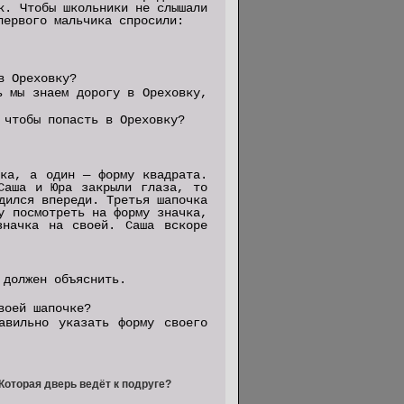
к. Чтобы школьники не слышали
первого мальчика спросили:
в Ореховку?
ь мы знаем дорогу в Ореховку,
 чтобы попасть в Ореховку?
ика, а один — форму квадрата.
Саша и Юра закрыли глаза, то
дился впереди. Третья шапочка
у посмотреть на форму значка,
значка на своей. Саша вскоре
 должен объяснить.
воей шапочке?
авильно указать форму своего
Которая дверь ведёт к подруге?