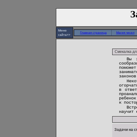
З
Меню
Главная страница
Магия чисел
сайта>>
Смекалка дл
Вы 
сообраз
поможет
занима
законов
Нек
огорчат
в ответ
проанал
ребенок
к посто
Встр
научит 
Задачи на с