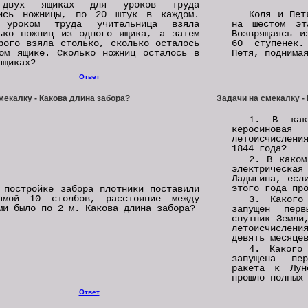
двух ящиках для уроков труда
лись ножницы, по 20 штук в каждом.
Коля и Пет
 уроком труда учительница взяла
на шестом эт
ько ножниц из одного ящика, а затем
Возврящаясь и
рого взяла столько, сколько осталось
60 ступенек.
ом ящике. Сколько ножниц осталось в
Петя, поднима
ящиках?
Ответ
мекалку - Какова длина забора?
Задачи на смекалку -
1. В как
керосинова
летоисчислени
1844 года?
2. В каком
электрическ
Ладыгина, есл
этого года пр
 постройке забора плотники поставили
ямой 10 столбов, расстояние между
3. Какого
ми было по 2 м. Какова длина забора?
запущен перв
спутник Земли
летоисчислен
девять месяце
4. Какого
запущена пер
ракета к Лун
прошло полных
Ответ