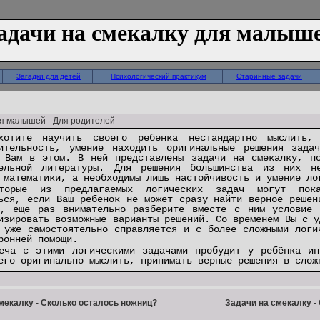
адачи на смекалку для малыш
Загадки для детей
Психологический практикум
Старинные задачи
я малышей - Для родителей
хотите научить своего ребенка нестандартно мыслить,
ительность, умение находить оригинальные решения зада
 Вам в этом. В ней представлены задачи на смекалку, по
тельной литературы. Для решения большинства из них н
 математики, а необходимы лишь настойчивость и умение ло
оторые из предлагаемых логических задач могут пок
ься, если Ваш ребёнок не может сразу найти верное решен
, ещё раз внимательно разберите вместе с ним условие 
изировать возможные варианты решений. Со временем Вы с у
 уже самостоятельно справляется и с более сложными логи
ронней помощи.
еча с этими логическими задачами пробудит у ребёнка ин
его оригинально мыслить, принимать верные решения в слож
мекалку - Сколько осталось ножниц?
Задачи на смекалку -