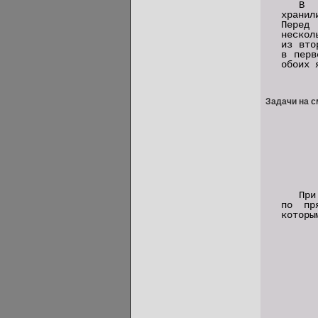
В 
храни
Перед
нескол
из вто
в перв
обоих 
Задачи на с
При
по пр
которы