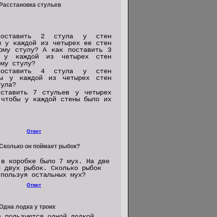
 Расстановка стульев
оставить 2 стула у стен
ы у каждой из четырех ее стен
ому стулу? А как поставить 3
 у каждой из четырех стен
ому стулу?
оставить 4 стула у стен
бы у каждой из четырех стен
тула?
ставить 7 стульев у четырех
 чтобы у каждой стены было их
Ответ
 Сколько он поймает рыбок?
 в коробке было 7 мух. На две
л двух рыбок. Сколько рыбок
спользуя остальных мух?
Ответ
 Одна лодка у троих
а пользуются одной лодкой.