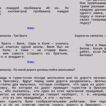
Они привязыва
тремя разными
ра лошадей пробежала 40 км. По
каждому дачни
ку километров пробежала каждая
одного замка,
?
лодку и поеха
своих товарищ
лодку?
Ответ
мекалку - Три брата
Задачи на смекалку -
 брата — Ваня, Саша и Коля — учились
Петя и Миш
ых классах одной школы. Ваня был не
Белов. Какую 
е Коли, а Саша — не старше Вани.
ребят, если П
и имя самого старшего из братьев,
Белова?
го и младшего.
Ответ
мекалку - По какой дороге должны пойти школьники?
ажды в туристском походе школьники шли по дороге незнак
ю Ореховку. Вдруг перед ними дорога раздвоилась. Школь
стояли два мальчика, которые сообщили, что одна из дорог
овку. Но которая из дорог приведет туристов в Орехов
ь, ибо оказалось, что один из этих мальчиков правдивый,
ветах на вопросы всегда говорит наоборот, т. е. неправ
, кто из них правдивый, а кто — шутник.
ако туристы были сообразительными ребятами. Они пер
а и по их ответам смогли узнать дорогу в Ореховку. С