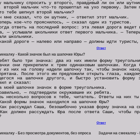
у мальчику спросить у второго, правдивый ли он или шутни
, второй мальчик что-то прошептал на ухо первому. Затем 
то тебе шепнул второй мальчик?
н мне сказал, что он шутник, — ответил этот мальчик.
еперь кое-что прояснилось, — сказал один из туристов.
огда ответь на последний вопрос: эта левая дорога ведет 
а, — услышали школьники ответ первого мальчика. — Тепер
али школьники.
какой дороге — налево или направо — должны идти туристы,
Ответ
мекалку - Какой значок был на шапочке Юры?
ебят было три значка: два из них имели форму треугольн
ачки они прикрепили к трем одинаковым шапочкам. Когда 
у из них на голову надели шапочку так, чтобы значок нахо
прятана. После этого им предложили открыть глаза, каждом
щегося на шапочке другого, и быстро установить форму 
зил и сказал:
а моей шапочке значок в форме треугольника.
равильно, — подтвердили окружавшие их ребята.
рь несколько вопросов к тебе, читатель. Ответы на них ты
Какой формы значок находился на шапочке Юры?
Как рассуждал Саша, безошибочно указав форму значка на с
Как должен рассуждать Юра после ответа Саши, чтобы пр
?
Ответ
мекалку - Без просмотра документов, без опроса
Задачи на смекалку - 