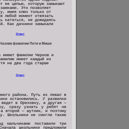
ют ее цепью, которую замыкают
 замками. Это позволяет
ку, имея ключ только от
 в любой момент отвязать
ть кататься, не дожидаясь
ей. Как дачники замыкали
Ответ
 Назови фамилии Пети и Миши
а имеют фамилии Чернов и
фамилию имеет каждый из
етя на два года старше
Ответ
омого района. Путь их лежал в
ники остановились. У развилки
 ведет в Ореховку, а другая —
ку, сразу узнать у ребят не
 а второй — шутник, и поэтому
ду. Школьники не смогли также
ед мальчиками поставили три
начала школьники предложили