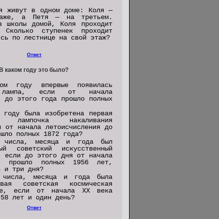
я живут в одном доме: Коля —
аже, а Петя — на третьем.
з школы домой, Коля проходит
 Сколько ступенек проходит
ясь по лестнице на свой этаж?
Ответ
 В каком году это было?
ом году впервые появилась
я лампа, если от начала
я до этого года прошло полных
 году была изобретена первая
ая лампочка накаливания
и от начала летоисчисления до
ошло полных 1872 года?
 числа, месяца и года был
ый советский искусственный
, если до этого дня от начала
ия прошло полных 1956 лет,
в и три дня?
 числа, месяца и года была
вая советская космическая
е, если от начала XX века
 58 лет и один день?
Ответ