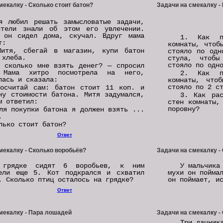
мекалку - Сколько стоит батон?
Задачи на смекалку -
я любил решать замысловатые задачи,
ители знали об этом его увлечении.
 он сидел дома, скучал. Вдруг мама
1. Как п
т:
комнаты, чтоб
итя, сбегай в магазин, купи батон
стояло по одн
 хлеба.
стула, чтобы
стояло по одн
 сколько мне взять денег? — спросил
 Мама хитро посмотрела на него,
2. Как п
лась и сказала:
комнаты, что
стояло по 2 с
осчитай сам: батон стоит 11 коп. и
ну стоимости батона. Митя задумался,
3. Как рас
м ответил:
стен комнаты,
поровну?
ля покупки батона я должен взять ...
.
лько стоит батон?
Ответ
мекалку - Сколько воробьёв?
Задачи на смекалку -
 грядке сидят 6 воробьев, к ним
У мальчика
ели еще 5. Кот подкрался и схватил
мухи он пойма
. Сколько птиц осталось на грядке?
он поймает, и
Ответ
мекалку - Пара лошадей
Задачи на смекалку -
Три дачник