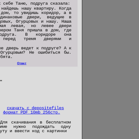
к себе Таню, подруга сказала:
 найдешь нашу квартиру. Когда
 дом, то увидишь коридор, а в
инаковые двери, ведущие в
цовых, Огурцовых и нашу. Наша
мая левая, но левее двери
чером Таня пришла в дом, где
друга. В коридоре она
ь перед тремя дверями и
же дверь ведет к подруге? А к
Огурцовым? Не ошибиться бы.
ебята.
Ответ
"
скачать с depositefiles
формат PDF 10mb 256стр.
Для скачивания в бесплатном
жиме нужно подождать одну
уту и ввести код с картинки