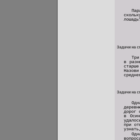
Па
сколь
лошадь
Задачи на с
Три
в разн
старш
Назов
средне
Задачи на с
Одн
деревн
дорог 
в Осин
удалос
при от
узнать
Одн
вопрос