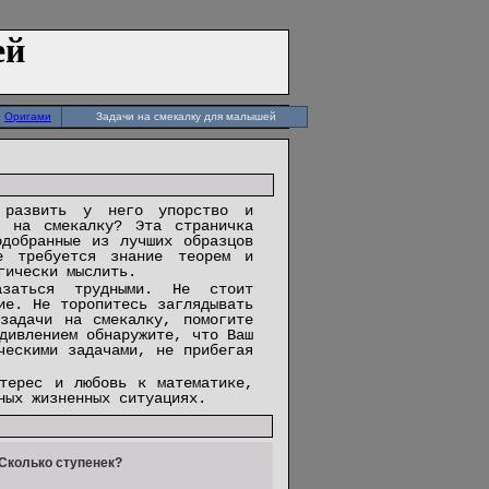
ей
Оригами
Задачи на смекалку для малышей
 развить у него упорство и
ч на смекалку? Эта страничка
добранные из лучших образцов
е требуется знание теорем и
гически мыслить.
азаться трудными. Не стоит
ие. Не торопитесь заглядывать
задачи на смекалку, помогите
дивлением обнаружите, что Ваш
ческими задачами, не прибегая
терес и любовь к математике,
ных жизненных ситуациях.
 Сколько ступенек?