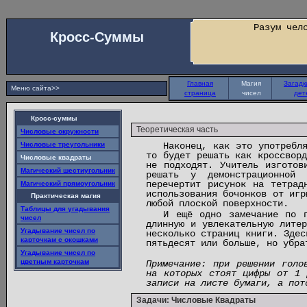
Разум чел
Кросс-Суммы
Главная
Магия
Загадк
Меню сайта>>
страница
чисел
дет
Кросс-суммы
Теоретическая часть
Числовые окружности
Числовые треугольники
Наконец, как это употребл
то будет решать как кроссвор
Числовые квадраты
не подходят. Учитель изготов
Магический шестиугольник
решать у демонстрационной 
перечертит рисунок на тетрад
Магический прямоугольник
использования бочонков от игр
Практическая магия
любой плоской поверхности.
Таблицы для угадывания
И ещё одно замечание по п
чисел
длинную и увлекательную лите
Угадывание чисел по
несколько страниц книги. Здес
карточкам с окошками
пятьдесят или больше, но убра
Угадывание чисел по
цветным карточкам
Примечание: при решении голо
на которых стоят цифры от 1 
записи на листе бумаги, а пот
Задачи: Числовые Квадраты