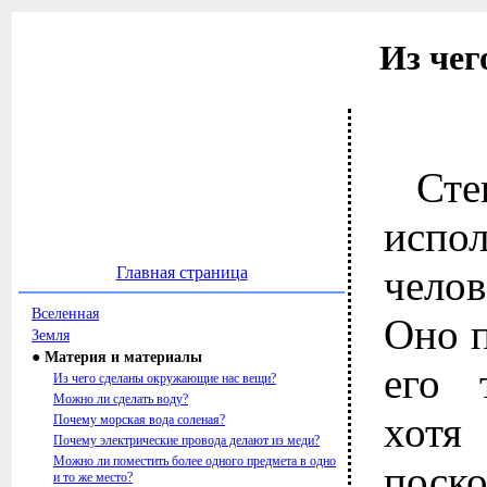
Из чег
Ст
испо
чело
Главная страница
Вселенная
Оно п
Земля
● Материя и материалы
его 
Из чего сделаны окружающие нас вещи?
Можно ли сделать воду?
хотя
Почему морская вода соленая?
Почему электрические провода делают из меди?
Можно ли поместить более одного предмета в одно
поско
и то же место?