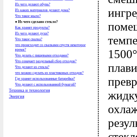
Из чего делают обувь?
инг
Из каких материалов делают дома?
Что такое мыло?
● Из чего сделано стекло?
поме
Как хранят продукты?
Из чего делают духи?
темп
Что такое свалка?
что происходит со свалками спустя некоторое
время?
1500°
Что делать с пищевыми отходами?
Что означает раздельный сбор отходов?
плав
Что делают из стекла?
что можно сделать из пластиковых отходов?
прев
Где хранят использованные батарейки?
Что делают с использованной бумагой?
Техника и технология
жидк
Энергия
ох
резу
стекл