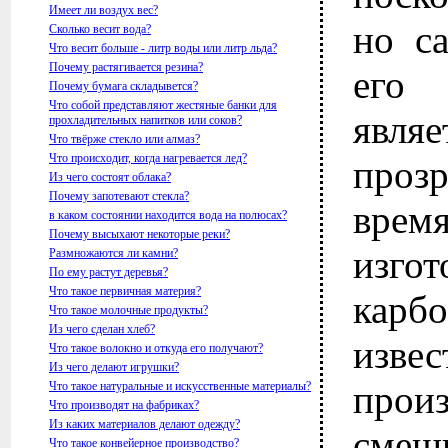
Имеет ли воздух вес?
но с
Сколько весит вода?
Что весит больше - литр воды или литр льда?
Почему растягивается резина?
его
Почему бумага складывется?
Что собой представляют жестяные банки для
являе
прохладительных напитков или соков?
Что твёрже стекло или алмаз?
Что происходит, когда нагревается лед?
прозр
Из чего состоят облака?
Почему запотевают стекла?
вр
в каком состоянии находится вода на полюсах?
Почему высыхают некоторые реки?
изго
Размножаются ли камни?
По ему растут деревья?
Что такое первичная материя?
карб
Что такое молочные продукты?
Из чего сделан хлеб?
изв
Что такое волокно и откуда его получают?
Из чего делают игрушки?
прои
Что такое натуральные и искусственные материалы?
Что производят на фабриках?
Из каких материалов делают одежду?
сме
Что такое конвейерное производство?