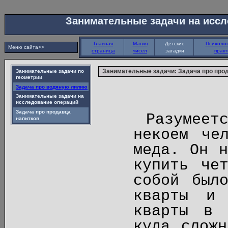
Занимательные задачи на иссл
Главная
Магия
Детские
Психолог
Меню сайта>>
страница
чисел
загадки
практ
Занимательные задачи: Задача про про
Занимательные задачи по
геометрии
Задача про водяную лилию
Занимательные задачи на
исследование операций
Задача про продавца
Разумеет
напитков
некоем че
меда. Он н
купить че
собой был
кварты и 
кварты в 
куда сложн