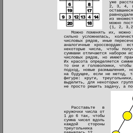
уже расст
2, 3, 4, 
оставшиес
равноудал
из множес
можно пос
(1, 2, 3,2
Можно поменять их, можно
сильно усложнилась, количес
числовых рядов, иные пересеч
аналогичные кроссвордам: е
некоторые числа, чтобы полу
суммами отличаются набором ис
числовых рядов, но имеют пра
Их красота определяется симме
то они и головоломки, чтобы
подход, новые размышления, н
на будущее, если не метод, т
фигуре: круги, треугольники
выделить, для некоторых групп
не просто решить задачу, а по
Расставьте в
кружочки числа от
1 до 6 так, чтобы
сумма чисел вдоль
каждой стороны
треугольника
равнялась 12.