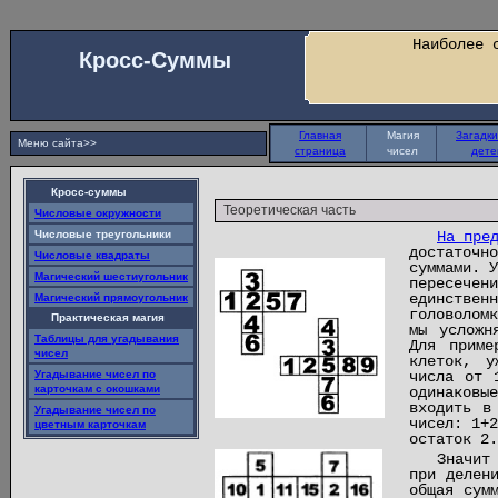
Наиболее 
Кросс-Суммы
Главная
Магия
Загадки
Меню сайта>>
страница
чисел
дете
Кросс-суммы
Теоретическая часть
Числовые окружности
Числовые треугольники
На пре
достаточн
Числовые квадраты
суммами. 
Магический шестиугольник
пересече
единствен
Магический прямоугольник
головолом
Практическая магия
мы усложн
Таблицы для угадывания
Для приме
чисел
клеток, у
Угадывание чисел по
числа от 
карточкам с окошками
одинаковы
входить в
Угадывание чисел по
чисел: 1+
цветным карточкам
остаток 2.
Значит
при делен
общая сум