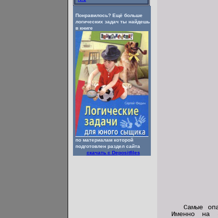
Понравилось? Ещё больше
логических задач ты найдешь
в книге
по материалам которой
подготовлен раздел сайта
скачать с Depositfiles
Самые оп
Именно на 