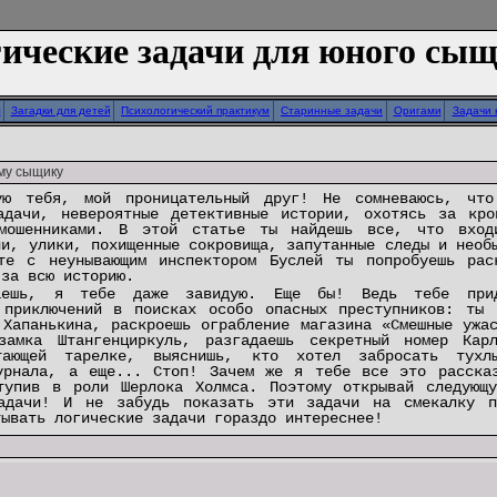
ические задачи для юного сы
л
Загадки для детей
Психологический практикум
Старинные задачи
Оригами
Задачи 
му сыщику
ую тебя, мой проницательный друг! Не сомневаюсь, что
адачи, невероятные детективные истории, охотясь за кро
 мошенниками. В этой статье ты найдешь все, что вход
ни, улики, похищенные сокровища, запутанные следы и необ
те с неунывающим инспектором Буслей ты попробуешь рас
 за всю историю.
ешь, я тебе даже завидую. Еще бы! Ведь тебе прид
 приключений в поисках особо опасных преступников: ты 
 Хапанькина, раскроешь ограбление магазина «Смешные ужа
замка Штангенциркуль, разгадаешь секретный номер Кар
ающей тарелке, выяснишь, кто хотел забросать тухлы
урнала, а еще... Стоп! Зачем же я тебе все это расска
тупив в роли Шерлока Холмса. Поэтому открывай следующ
задачи! И не забудь показать эти задачи на смекалку п
тывать логические задачи гораздо интереснее!