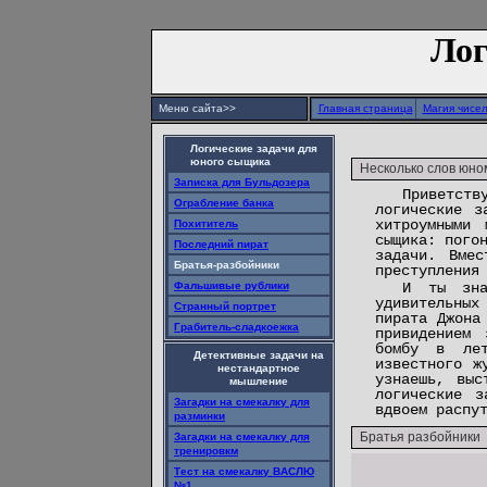
Лог
Меню сайта>>
Главная страница
Магия чисе
Логические задачи для
юного сыщика
Несколько слов юно
Записка для Бульдозера
Приветств
Ограбление банка
логические з
хитроумными
Похититель
сыщика: пого
Последний пират
задачи. Вмес
Братья-разбойники
преступления
Фальшивые рублики
И ты зна
удивительных
Странный портрет
пирата Джона
Грабитель-сладкоежка
привидением 
бомбу в лет
Детективные задачи на
известного ж
нестандартное
узнаешь, выс
мышление
логические 
Загадки на смекалку для
вдвоем распу
разминки
Братья разбойники
Загадки на смекалку для
тренировкм
Тест на смекалку ВАСЛЮ
№1