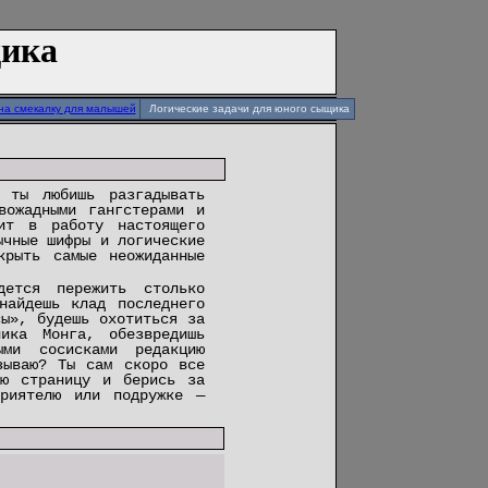
щика
на смекалку для малышей
Логические задачи для юного сыщика
 ты любишь разгадывать
вожадными гангстерами и
ит в работу настоящего
ычные шифры и логические
крыть самые неожиданные
ется пережить столько
найдешь клад последнего
сы», будешь охотиться за
лика Монга, обезвредишь
ми сосисками редакцию
зываю? Ты сам скоро все
ую страницу и берись за
риятелю или подружке —