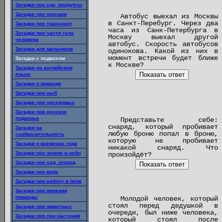
Загадки про еду, продукты
Загадки про игрушки
Автобус выехал из Москвы
в Санкт-Перебург. Через два
Загадки про транспорт
часа из Санк-Петербурга в
Загадки про части тела
Москву выехал другой
человека
автобус. Скорость автобусов
Загадки для мальчиков
одинокова. Какой из них в
момент встречи будет ближе
Загадки с подвохом
к Москве?
Загадки на английском
Показать ответ
языке
Загадки о природе
Загадки про рыб
Загадки про насекомых
Загадки про русское
подворье
Представьте себе:
снаряд, который пробивает
Загадки на
любую броню попал в броню,
сообразительность
которую не пробивает
Загадки о временах года
никакой снаряд. Что
Загадки про землю и небо
произойдёт?
Загадки про сад, огород
Показать ответ
Загадки про воду
Загадки про работу в поле
Загадки про явления
природы
Молодой человек, который
стоял перед дедушкой в
Загадки про животных
очереди, был ниже человека,
Загадки про про растения
который стоял после