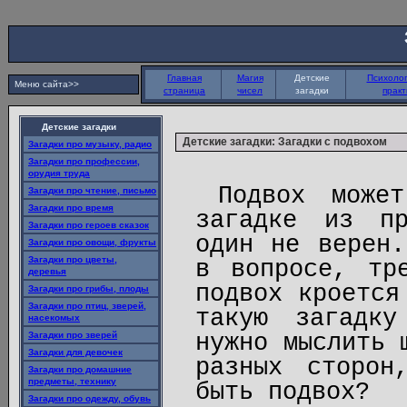
Главная
Магия
Детские
Психолог
Меню сайта>>
страница
чисел
загадки
практ
Детские загадки
Детские загадки: Загадки с подвохом
Загадки про музыку, радио
Загадки про профессии,
орудия труда
Подвох може
Загадки про чтение, письмо
Загадки про время
загадке из пр
Загадки про героев сказок
один не верен.
Загадки про овощи, фрукты
Загадки про цветы,
в вопросе, тр
деревья
подвох кроется
Загадки про грибы, плоды
Загадки про птиц, зверей,
такую загадку
насекомых
нужно мыслить 
Загадки про зверей
Загадки для девочек
разных сторон
Загадки про домашние
предметы, технику
быть подвох?
Загадки про одежду, обувь