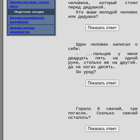
Загадки про игры, отдых,
человека, который стоял
досуг
перед дедушкой.
Кто выше молодой человек
Недетские загадки
или дедушка?
Загадки кремлёвского
колумбария
Показать ответ
Загадка могилы
декабристов
Один человек написал о
себе:
- ...пальцев у меня
двадцать пять на одной
руке, столько же на другой.
да на ногах десять.
Он урод?
Показать ответ
Горело 8 свечей, три
погасли. Сколько свечей
осталось?
Показать ответ