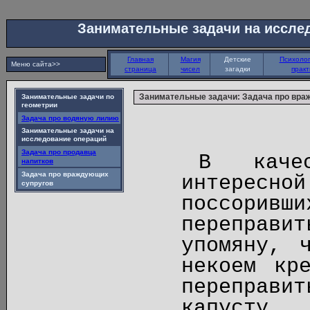
Занимательные задачи на иссле
Главная
Магия
Детские
Психолог
Меню сайта>>
страница
чисел
загадки
практ
Занимательные задачи: Задача про вра
Занимательные задачи по
геометрии
Задача про водяную лилию
Занимательные задачи на
исследование операций
Задача про продавца
В каче
напитков
Задача про враждующих
интересн
супругов
поссорив
переправи
упомяну, 
некоем кр
переправи
капусту.