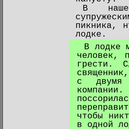
В наше
супружес
пикника, н
лодке.
В лодке 
человек, 
грести. С
священник
с двумя
компании
поссорил
переправ
чтобы ник
в одной ло