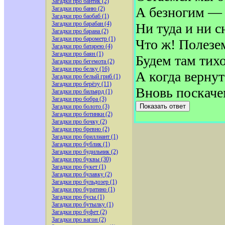
Загадки про бантик (2)
А безногим — 
Загадки про баню (2)
Загадки про баобаб (1)
Загадки про барабан (4)
Ни туда и ни с
Загадки про барана (2)
Загадки про барометр (1)
Что ж! Полезем
Загадки про батарею (4)
Загадки про баян (1)
Будем там тихо
Загадки про бегемота (2)
Загадки про белку (16)
А когда вернут
Загадки про белый гриб (1)
Загадки про берёзу (11)
Вновь поскаче
Загадки про бильярд (1)
Загадки про бобра (3)
Показать ответ
Загадки про болото (3)
Загадки про ботинки (2)
Загадки про бочку (2)
Загадки про бревно (2)
Загадки про бриллиант (1)
Загадки про бублик (1)
Загадки про будильник (2)
Загадки про буквы (30)
Загадки про букет (1)
Загадки про булавку (2)
Загадки про бульдозер (1)
Загадки про буратино (1)
Загадки про бусы (1)
Загадки про бутылку (1)
Загадки про буфет (2)
Загадки про вагон (2)