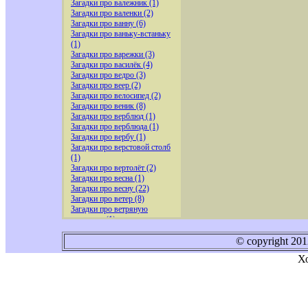
Загадки про валежник (1)
Загадки про валенки (2)
Загадки про ванну (6)
Загадки про ваньку-встаньку
(1)
Загадки про варежки (3)
Загадки про василёк (4)
Загадки про ведро (3)
Загадки про веер (2)
Загадки про велосипед (2)
Загадки про веник (8)
Загадки про верблюд (1)
Загадки про верблюда (1)
Загадки про вербу (1)
Загадки про верстовой столб
(1)
Загадки про вертолёт (2)
Загадки про весна (1)
Загадки про весну (22)
Загадки про ветер (8)
Загадки про ветряную
мельницу (1)
Загадки про вешалку (4)
Загадки про вилку (1)
© copyright 20
Загадки про вишню (5)
Х
Загадки про водитель (2)
Загадки про водопровод (1)
Загадки про воду (3)
Загадки про воздух (1)
Загадки про воздушного