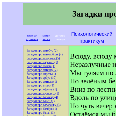
Загадки пр
Психологический
Главная
Магия
Детские
страница
чисел
загадки
практикум
Загадки про автобус (2)
Всюду, всюду 
Загадки про автомобиль (4)
Загадки про аквариум (5)
Загадки про алфавит (1)
Неразлучные и
Загадки про амбар (1)
Загадки про антенну (7)
Мы гуляем по 
Загадки про апрель (1)
Загадки про арбуз (10)
По зелёным бе
Загадки про артиста (1)
Загадки про атлас (1)
Вниз по лестни
Загадки про африку (1)
Загадки про аэропорт (1)
Вдоль по улиц
Загадки про бабочку (4)
Загадки про бакен (1)
Но чуть вечер 
Загадки про балалайку (3)
Загадки про бамбук (1)
Остаёмся мы бе
Загадки про банан (1)