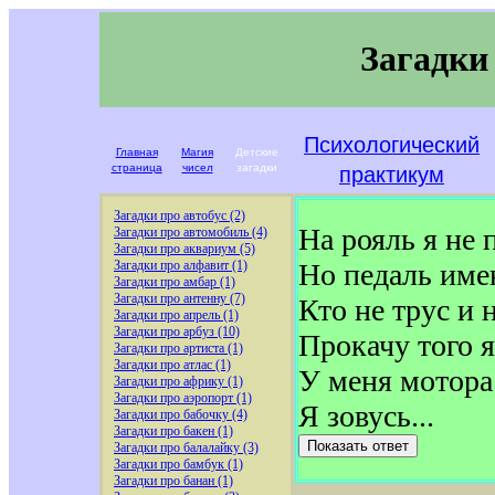
Загадки
Психологический
Главная
Магия
Детские
страница
чисел
загадки
практикум
Загадки про автобус (2)
На рояль я не 
Загадки про автомобиль (4)
Загадки про аквариум (5)
Загадки про алфавит (1)
Но педаль име
Загадки про амбар (1)
Загадки про антенну (7)
Кто не трус и 
Загадки про апрель (1)
Загадки про арбуз (10)
Прокачу того я
Загадки про артиста (1)
Загадки про атлас (1)
У меня мотора 
Загадки про африку (1)
Загадки про аэропорт (1)
Я зовусь...
Загадки про бабочку (4)
Загадки про бакен (1)
Показать ответ
Загадки про балалайку (3)
Загадки про бамбук (1)
Загадки про банан (1)