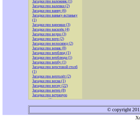
Загадки про валежник (1)
Загадки про валенки (2)
Загадки про ванну (6)
Загадки про ваньку-встаньку
(1)
Загадки про варежки (3)
Загадки про василёк (4)
Загадки про ведро (3)
Загадки про веер (2)
Загадки про велосипед (2)
Загадки про веник (8)
Загадки про верблюд (1)
Загадки про верблюда (1)
Загадки про вербу (1)
Загадки про верстовой столб
(1)
Загадки про вертолёт (2)
Загадки про весна (1)
Загадки про весну (22)
Загадки про ветер (8)
Загадки про ветряную
мельницу (1)
Загадки про вешалку (4)
Загадки про вилку (1)
© copyright 20
Загадки про вишню (5)
Х
Загадки про водитель (2)
Загадки про водопровод (1)
Загадки про воду (3)
Загадки про воздух (1)
Загадки про воздушного