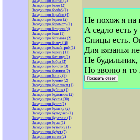
Загадки про бантик (2)
Загадки про баню (2)
Загадки про баобаб (1)
Загадки про барабан (4)
Не похож я на 
Загадки про барана (2)
Загадки про барометр (1)
А седло есть у
Загадки про батарею (4)
Загадки про баян (1)
Спицы есть. О
Загадки про бегемота (2)
Загадки про белку (16)
Для вязанья не
Загадки про белый гриб (1)
Загадки про берёзу (11)
Загадки про бильярд (1)
Не будильник, 
Загадки про бобра (3)
Загадки про болото (3)
Но звоню я то 
Загадки про ботинки (2)
Загадки про бочку (2)
Показать ответ
Загадки про бревно (2)
Загадки про бриллиант (1)
Загадки про бублик (1)
Загадки про будильник (2)
Загадки про буквы (30)
Загадки про букет (1)
Загадки про булавку (2)
Загадки про бульдозер (1)
Загадки про буратино (1)
Загадки про бусы (1)
Загадки про бутылку (1)
Загадки про буфет (2)
Загадки про вагон (2)