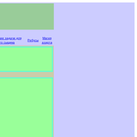
кие задачи для
Магия
Ребусы
го сыщика
азарта