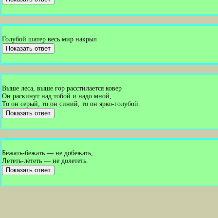
Голубой шатер весь мир накрыл
Показать ответ
Выше леса, выше гор расстилается ковер
Он раскинут над тобой и надо мной,
То он серый, то он синий, то он ярко-голубой.
Показать ответ
Бежать-бежать — не добежать,
Лететь-лететь — не долететь.
Показать ответ