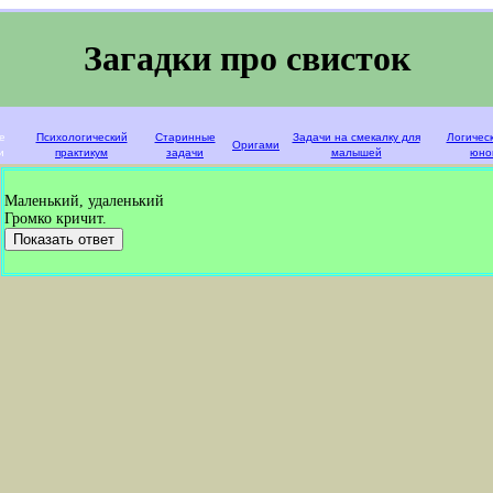
Загадки про свисток
е
Психологический
Старинные
Задачи на смекалку для
Логичес
Оригами
и
практикум
задачи
малышей
юно
Маленький, удаленький
Громко кричит.
Показать ответ