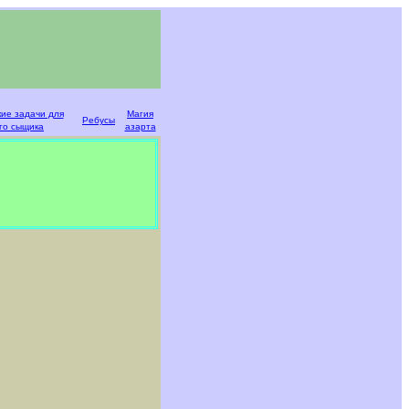
кие задачи для
Магия
Ребусы
го сыщика
азарта