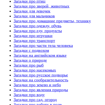
Загадки про птиц
Загадки про зверей, животных
Загадки для девочек
Загадки для мальчиков
Загадки про домашние предметы, технику
Загадки про одежду, обувь
Загадки про еду, продукты
Загадки про игрушки
Загадки про транспорт
Загадки про части тела человека
Загадки с подвохом
Загадки на английском языке
Загадки о природе
Загадки про рыб
Загадки про насекомых
Загадки про русское подворье
Загадки на сообразительность
Загадки про землю и небо
Загадки про явления природы
Загадки про воду
Загадки про сад, огород
Загадки про работу в поле