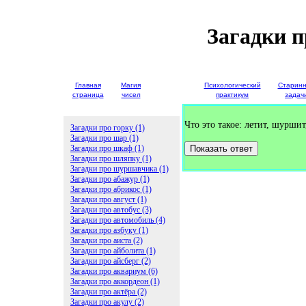
Загадки 
Главная
Магия
Детские
Психологический
Старин
страница
чисел
загадки
практикум
задач
Что это такое: летит, шурши
Загадки про горку (1)
Загадки про шар (1)
Загадки про шкаф (1)
Показать ответ
Загадки про шляпку (1)
Загадки про шуршавчика (1)
Загадки про абажур (1)
Загадки про абрикос (1)
Загадки про август (1)
Загадки про автобус (3)
Загадки про автомобиль (4)
Загадки про азбуку (1)
Загадки про аиста (2)
Загадки про айболита (1)
Загадки про айсберг (2)
Загадки про аквариум (6)
Загадки про аккордеон (1)
Загадки про актёра (2)
Загадки про акулу (2)