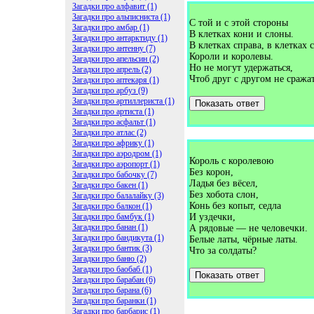
Загадки про алфавит (1)
Загадки про альписниста (1)
С той и с этой стороны
Загадки про амбар (1)
В клетках кони и слоны.
Загадки про антарктиду (1)
В клетках справа, в клетках 
Загадки про антенну (7)
Короли и королевы.
Загадки про апельсин (2)
Но не могут удержаться,
Загадки про апрель (2)
Чтоб друг с другом не сражат
Загадки про аптекаря (1)
Загадки про арбуз (9)
Загадки про артиллериста (1)
Показать ответ
Загадки про артиста (1)
Загадки про асфальт (1)
Загадки про атлас (2)
Загадки про африку (1)
Загадки про аэродром (1)
Король с королевою
Загадки про аэропорт (1)
Без корон,
Загадки про бабочку (7)
Ладья без вёсел,
Загадки про бакен (1)
Без хобота слон,
Загадки про балалайку (3)
Конь без копыт, седла
Загадки про балкон (1)
Загадки про бамбук (1)
И уздечки,
Загадки про банан (1)
А рядовые — не человечки.
Загадки про бандикута (1)
Белые латы, чёрные латы.
Загадки про бантик (3)
Что за солдаты?
Загадки про баню (2)
Загадки про баобаб (1)
Показать ответ
Загадки про барабан (6)
Загадки про барана (6)
Загадки про баранки (1)
Загадки про барбарис (1)