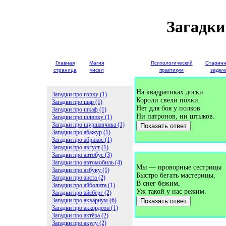
Загадки
Главная
Магия
Детские
Психологический
Старин
страница
чисел
загадки
практикум
задач
На квадратиках доски
Загадки про горку (1)
Короли свели полки.
Загадки про шар (1)
Нет для боя у полков
Загадки про шкаф (1)
Ни патронов, ни штыков.
Загадки про шляпку (1)
Загадки про шуршавчика (1)
Показать ответ
Загадки про абажур (1)
Загадки про абрикос (1)
Загадки про август (1)
Загадки про автобус (3)
Загадки про автомобиль (4)
Мы — проворные сестрицы
Загадки про азбуку (1)
Быстро бегать мастерицы,
Загадки про аиста (2)
В снег бежим,
Загадки про айболита (1)
Уж такой у нас режим.
Загадки про айсберг (2)
Загадки про аквариум (6)
Показать ответ
Загадки про аккордеон (1)
Загадки про актёра (2)
Загадки про акулу (2)