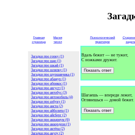
Загад
Главная
Магия
Детские
Психологический
Старин
страница
чисел
загадки
практикум
задач
Вдаль бежит — не тужит,
Загадки про горку (1)
С ножками дружит.
Загадки про шар (1)
Загадки про шкаф (1)
Загадки про шляпку (1)
Показать ответ
Загадки про шуршавчика (1)
Загадки про абажур (1)
Загадки про абрикос (1)
Загадки про август (1)
Загадки про автобус (3)
Шагаешь — впереди лежит,
Загадки про автомобиль (4)
Оглянешься — домой бежит.
Загадки про азбуку (1)
Загадки про аиста (2)
Показать ответ
Загадки про айболита (1)
Загадки про айсберг (2)
Загадки про аквариум (6)
Загадки про аккордеон (1)
Загадки про актёра (2)
Загадки про акулу (2)