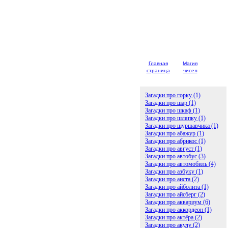
Главная
Магия
Детски
страница
чисел
загадк
Загадки про горку (1)
Загадки про шар (1)
Загадки про шкаф (1)
Загадки про шляпку (1)
Загадки про шуршавчика (1)
Загадки про абажур (1)
Загадки про абрикос (1)
Загадки про август (1)
Загадки про автобус (3)
Загадки про автомобиль (4)
Загадки про азбуку (1)
Загадки про аиста (2)
Загадки про айболита (1)
Загадки про айсберг (2)
Загадки про аквариум (6)
Загадки про аккордеон (1)
Загадки про актёра (2)
Загадки про акулу (2)