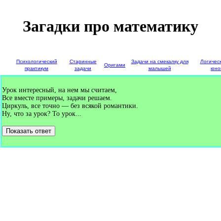
Загадки про математику
е
Психологический
Старинные
Задачи на смекалку для
Логичес
Оригами
и
практикум
задачи
малышей
юно
Урок интересный, на нем мы считаем,
Все вместе примеры, задачи решаем.
Циркуль, все точно — без всякой романтики.
Ну, что за урок? То урок...
Показать ответ