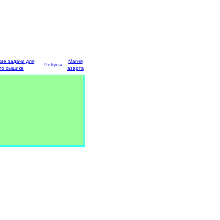
кие задачи для
Магия
Ребусы
го сыщика
азарта