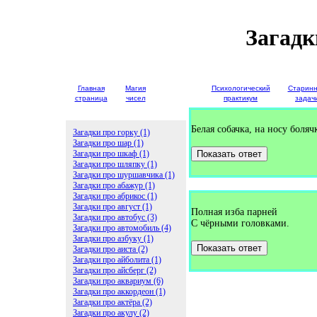
Загадк
Главная
Магия
Детские
Психологический
Старин
страница
чисел
загадки
практикум
задач
Белая собачка, на носу боляч
Загадки про горку (1)
Загадки про шар (1)
Загадки про шкаф (1)
Показать ответ
Загадки про шляпку (1)
Загадки про шуршавчика (1)
Загадки про абажур (1)
Загадки про абрикос (1)
Загадки про август (1)
Полная изба парней
Загадки про автобус (3)
С чёрными головками.
Загадки про автомобиль (4)
Загадки про азбуку (1)
Показать ответ
Загадки про аиста (2)
Загадки про айболита (1)
Загадки про айсберг (2)
Загадки про аквариум (6)
Загадки про аккордеон (1)
Загадки про актёра (2)
Загадки про акулу (2)