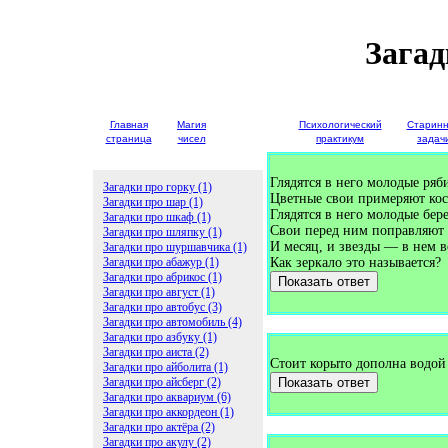
Загад
Главная
Магия
Детские
Психологический
Старин
страница
чисел
загадки
практикум
задач
Глядятся в него молодые ряб
Загадки про горку (1)
Цветные свои примеряют ко
Загадки про шар (1)
Глядятся в него молодые бер
Загадки про шкаф (1)
Свои перед ним поправляют 
Загадки про шляпку (1)
И месяц, и звезды — в нем вс
Загадки про шуршавчика (1)
Загадки про абажур (1)
Как зеркало это называется?
Загадки про абрикос (1)
Показать ответ
Загадки про август (1)
Загадки про автобус (3)
Загадки про автомобиль (4)
Загадки про азбуку (1)
Загадки про аиста (2)
Стоит корыто дополна водой
Загадки про айболита (1)
Загадки про айсберг (2)
Показать ответ
Загадки про аквариум (6)
Загадки про аккордеон (1)
Загадки про актёра (2)
Загадки про акулу (2)