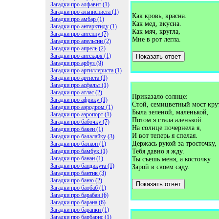
Загадки про алфавит (1)
Загадки про альписниста (1)
Как кровь, красна.
Загадки про амбар (1)
Как мед, вкусна.
Загадки про антарктиду (1)
Как мяч, кругла,
Загадки про антенну (7)
Мне в рот легла.
Загадки про апельсин (2)
Загадки про апрель (2)
Загадки про аптекаря (1)
Показать ответ
Загадки про арбуз (9)
Загадки про артиллериста (1)
Загадки про артиста (1)
Загадки про асфальт (1)
Загадки про атлас (2)
Приказало солнце:
Загадки про африку (1)
Стой, семицветный мост кру
Загадки про аэродром (1)
Была зеленой, маленькой,
Загадки про аэропорт (1)
Потом я стала аленькой.
Загадки про бабочку (7)
На солнце почернела я,
Загадки про бакен (1)
И вот теперь я спелая.
Загадки про балалайку (3)
Держась рукой за тросточку,
Загадки про балкон (1)
Загадки про бамбук (1)
Тебя давно я жду.
Загадки про банан (1)
Ты съешь меня, а косточку
Загадки про бандикута (1)
Зарой в своем саду.
Загадки про бантик (3)
Загадки про баню (2)
Показать ответ
Загадки про баобаб (1)
Загадки про барабан (6)
Загадки про барана (6)
Загадки про баранки (1)
Загадки про барбарис (1)