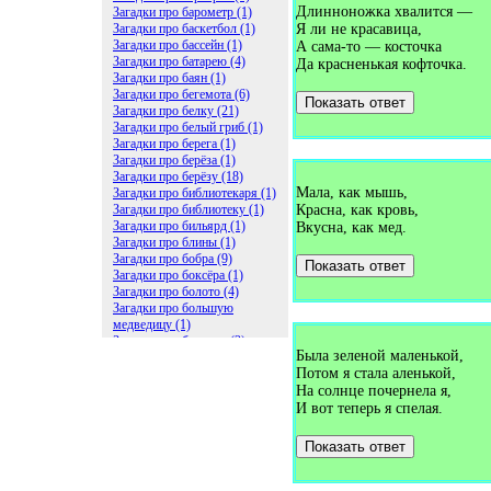
Длинноножка хвалится —
Загадки про барометр (1)
Загадки про баскетбол (1)
Я ли не красавица,
Загадки про бассейн (1)
А сама-то — косточка
Загадки про батарею (4)
Да красненькая кофточка.
Загадки про баян (1)
Загадки про бегемота (6)
Показать ответ
Загадки про белку (21)
Загадки про белый гриб (1)
Загадки про берега (1)
Загадки про берёза (1)
Загадки про берёзу (18)
Мала, как мышь,
Загадки про библиотекаря (1)
Загадки про библиотеку (1)
Красна, как кровь,
Загадки про бильярд (1)
Вкусна, как мед.
Загадки про блины (1)
Загадки про бобра (9)
Показать ответ
Загадки про боксёра (1)
Загадки про болото (4)
Загадки про большую
медведицу (1)
Загадки про ботинки (2)
Была зеленой маленькой,
Загадки про бочку (5)
Потом я стала аленькой,
Загадки про брасс (1)
Загадки про бревно (2)
На солнце почернела я,
Загадки про бриллиант (1)
И вот теперь я спелая.
Загадки про бруснику (1)
Загадки про брюки (1)
Показать ответ
Загадки про бублик (2)
Загадки про будильник (2)
Загадки про буквы (27)