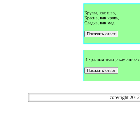
Загадки про букет (1)
Загадки про булавку (2)
Кругла, как шар,
Загадки про бульдозер (1)
Красна, как кровь,
Загадки про буратино (1)
Загадки про бурундука (1)
Сладка, как мед.
Загадки про бусы (1)
Загадки про бутон (1)
Показать ответ
Загадки про бутылку (1)
Загадки про буфет (3)
Загадки про вагон (2)
Загадки про валежник (1)
Загадки про валенки (2)
В красном тельце каменное с
Загадки про валериану (1)
Загадки про ванну (7)
Загадки про ваньку-встаньку
Показать ответ
(1)
Загадки про варежки (4)
Загадки про варенье (1)
Загадки про василёк (3)
Загадки про ватерполо (1)
copyright 201
Загадки про вафли (1)
Загадки про вдох (1)
Загадки про ведро (7)
Загадки про веер (1)
Загадки про велосипед (5)
Загадки про веник (13)
Загадки про верблюда (5)
Загадки про вербу (1)
Загадки про веретено (1)