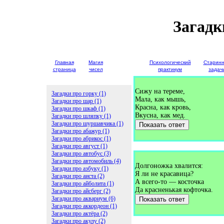
Загадк
Главная
Магия
Детские
Психологический
Старин
страница
чисел
загадки
практикум
задач
Сижу на тереме,
Загадки про горку (1)
Мала, как мышь,
Загадки про шар (1)
Красна, как кровь,
Загадки про шкаф (1)
Вкусна, как мед.
Загадки про шляпку (1)
Загадки про шуршавчика (1)
Показать ответ
Загадки про абажур (1)
Загадки про абрикос (1)
Загадки про август (1)
Загадки про автобус (3)
Загадки про автомобиль (4)
Долгоножка хвалится:
Загадки про азбуку (1)
Я ли не красавица?
Загадки про аиста (2)
А всего-то — косточка
Загадки про айболита (1)
Да красненькая кофточка.
Загадки про айсберг (2)
Загадки про аквариум (6)
Показать ответ
Загадки про аккордеон (1)
Загадки про актёра (2)
Загадки про акулу (2)