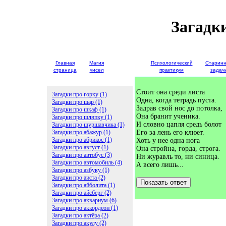
Загадк
Главная
Магия
Детские
Психологический
Старин
страница
чисел
загадки
практикум
задач
Стоит она среди листа
Загадки про горку (1)
Одна, когда тетрадь пуста.
Загадки про шар (1)
Задрав свой нос до потолка,
Загадки про шкаф (1)
Она бранит ученика.
Загадки про шляпку (1)
И словно цапля средь болот
Загадки про шуршавчика (1)
Загадки про абажур (1)
Его за лень его клюет.
Загадки про абрикос (1)
Хоть у нее одна нога
Загадки про август (1)
Она стройна, горда, строга.
Загадки про автобус (3)
Ни журавль то, ни синица.
Загадки про автомобиль (4)
А всего лишь...
Загадки про азбуку (1)
Загадки про аиста (2)
Показать ответ
Загадки про айболита (1)
Загадки про айсберг (2)
Загадки про аквариум (6)
Загадки про аккордеон (1)
Загадки про актёра (2)
Загадки про акулу (2)