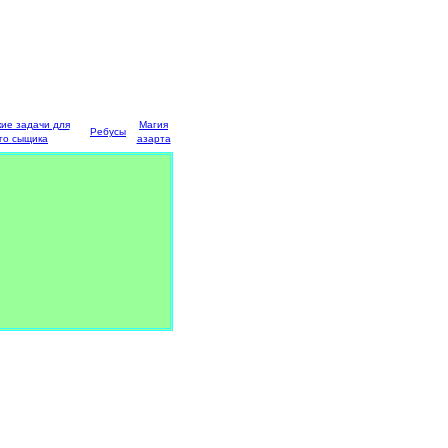
кие задачи для
Магия
Ребусы
го сыщика
азарта