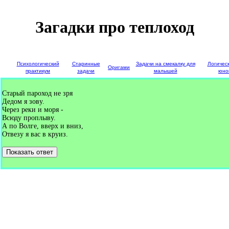
Загадки про теплоход
е
Психологический
Старинные
Задачи на смекалку для
Логичес
Оригами
и
практикум
задачи
малышей
юно
Старый пароход не зря
Дедом я зову.
Через реки и моря -
Всюду проплыву.
А по Волге, вверх и вниз,
Отвезу я вас в круиз.
Показать ответ