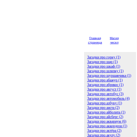
Главная
Магия
Детски
страница
чисел
загадк
Загадки про горку (1)
Загадки про шар (1)
Загадки про шкаф (1)
Загадки про шляпку (1)
Загадки про шуршавчика (1)
Загадки про абажур (1)
Загадки про абрикос (1)
Загадки про август (1)
Загадки про автобус (3)
Загадки про автомобиль (4)
Загадки про азбуку (1)
Загадки про аиста (2)
Загадки про айболита (1)
Загадки про айсберг (2)
Загадки про аквариум (6)
Загадки про аккордеон (1)
Загадки про актёра (2)
Загадки про акулу (2)