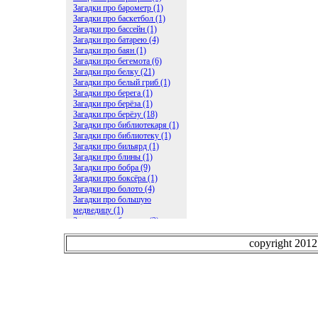
Загадки про барометр (1)
Загадки про баскетбол (1)
Загадки про бассейн (1)
Загадки про батарею (4)
Загадки про баян (1)
Загадки про бегемота (6)
Загадки про белку (21)
Загадки про белый гриб (1)
Загадки про берега (1)
Загадки про берёза (1)
Загадки про берёзу (18)
Загадки про библиотекаря (1)
Загадки про библиотеку (1)
Загадки про бильярд (1)
Загадки про блины (1)
Загадки про бобра (9)
Загадки про боксёра (1)
Загадки про болото (4)
Загадки про большую
медведицу (1)
Загадки про ботинки (2)
Загадки про бочку (5)
Загадки про брасс (1)
copyright 201
Загадки про бревно (2)
Загадки про бриллиант (1)
Загадки про бруснику (1)
Загадки про брюки (1)
Загадки про бублик (2)
Загадки про будильник (2)
Загадки про буквы (27)