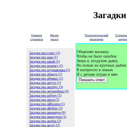
Загадки
Главная
Магия
Детские
Психологический
Старин
страница
чисел
загадки
практикум
задач
Объясняю малышу,
Загадки про горку (1)
Чтобы не было ошибок:
Загадки про шар (1)
Зверь я, воздухом дышу,
Загадки про шкаф (1)
Но похож на крупных рыбок
Загадки про шляпку (1)
В ватерполо я ловкач
Загадки про шуршавчика (1)
Загадки про абажур (1)
И с детьми играю в мяч.
Загадки про абрикос (1)
Показать ответ
Загадки про август (1)
Загадки про автобус (3)
Загадки про автомобиль (4)
Загадки про азбуку (1)
Загадки про аиста (2)
Загадки про айболита (1)
Загадки про айсберг (2)
Загадки про аквариум (6)
Загадки про аккордеон (1)
Загадки про актёра (2)
Загадки про акулу (2)