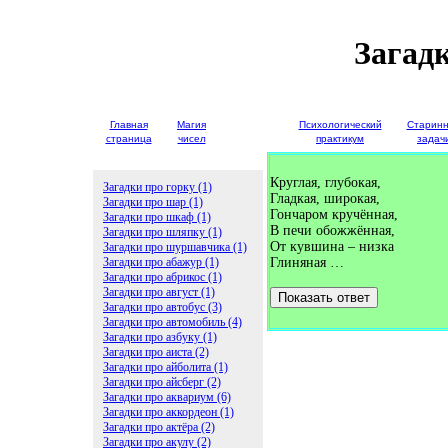
Загад
Главная
Магия
Детские
Психологический
Старин
страница
чисел
загадки
практикум
задач
Круглая, глубокая,
Загадки про горку (1)
Гладкая, широкая,
Загадки про шар (1)
Гончаром кручённая,
Загадки про шкаф (1)
В печи обожжённая,
Загадки про шляпку (1)
От кувшина – низка
Загадки про шуршавчика (1)
Загадки про абажур (1)
Глиняная …
Загадки про абрикос (1)
Загадки про август (1)
Показать ответ
Загадки про автобус (3)
Загадки про автомобиль (4)
Загадки про азбуку (1)
Загадки про аиста (2)
Загадки про айболита (1)
Загадки про айсберг (2)
Загадки про аквариум (6)
Загадки про аккордеон (1)
Загадки про актёра (2)
Загадки про акулу (2)