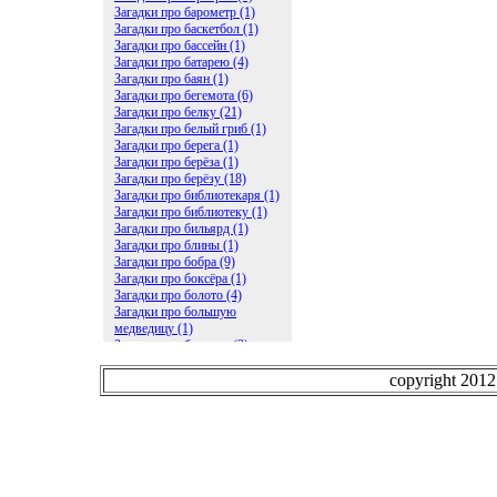
Загадки про барометр (1)
Загадки про баскетбол (1)
Загадки про бассейн (1)
Загадки про батарею (4)
Загадки про баян (1)
Загадки про бегемота (6)
Загадки про белку (21)
Загадки про белый гриб (1)
Загадки про берега (1)
Загадки про берёза (1)
Загадки про берёзу (18)
Загадки про библиотекаря (1)
Загадки про библиотеку (1)
Загадки про бильярд (1)
Загадки про блины (1)
Загадки про бобра (9)
Загадки про боксёра (1)
Загадки про болото (4)
Загадки про большую
медведицу (1)
Загадки про ботинки (2)
Загадки про бочку (5)
Загадки про брасс (1)
copyright 201
Загадки про бревно (2)
Загадки про бриллиант (1)
Загадки про бруснику (1)
Загадки про брюки (1)
Загадки про бублик (2)
Загадки про будильник (2)
Загадки про буквы (27)