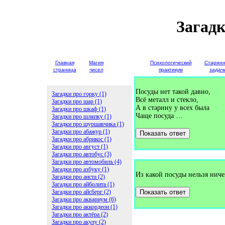
Загадк
Главная
Магия
Детские
Психологический
Старин
страница
чисел
загадки
практикум
задач
Посуды нет такой давно,
Загадки про горку (1)
Всё металл и стекло,
Загадки про шар (1)
А в старину у всех была
Загадки про шкаф (1)
Чаще посуда …
Загадки про шляпку (1)
Загадки про шуршавчика (1)
Загадки про абажур (1)
Показать ответ
Загадки про абрикос (1)
Загадки про август (1)
Загадки про автобус (3)
Загадки про автомобиль (4)
Загадки про азбуку (1)
Из какой посуды нельзя ниче
Загадки про аиста (2)
Загадки про айболита (1)
Загадки про айсберг (2)
Показать ответ
Загадки про аквариум (6)
Загадки про аккордеон (1)
Загадки про актёра (2)
Загадки про акулу (2)