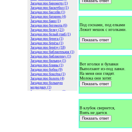
Показать ответ
Загадки про барометр (1)
Загадки про баскетбол (1)
Загадки про бассейн (1)
Загадки про батарею (4)
Загадки про баян (1)
Под соснами, под елками
Загадки про бегемота (6)
Лежит мешок с иголками.
Загадки про белку (21)
Загадки про белый гриб (1)
Загадки про берега (1)
Показать ответ
Загадки про берёза (1)
Загадки про берёзу (18)
Загадки про библиотекаря (1)
Загадки про библиотеку (1)
Загадки про бильярд (1)
Вот иголки и булавки
Загадки про блины (1)
Выползают из-под лавки.
Загадки про бобра (9)
На меня они глядят.
Загадки про боксёра (1)
Молока они хотят.
Загадки про болото (4)
Загадки про большую
Показать ответ
медведицу (1)
Загадки про ботинки (2)
Загадки про бочку (5)
Загадки про брасс (1)
Загадки про бревно (2)
В клубок свернется,
Загадки про бриллиант (1)
Взять не дается.
Загадки про бруснику (1)
Загадки про брюки (1)
Показать ответ
Загадки про бублик (2)
Загадки про будильник (2)
Загадки про буквы (27)