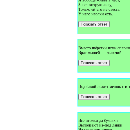
А вообще живет в лесу,
Загадки про избу (2)
Знает хитрую лису,
Загадки про изюминку (1)
Только ей его не съесть,
Загадки про имя (2)
У него иголки есть.
Загадки про индюк (2)
Загадки про индюка (1)
Показать ответ
Загадки про иней (5)
Загадки про информатику (2)
Загадки про ирис (3)
Загадки про ириски (1)
Загадки про искру (2)
Загадки про июль (2)
Вместо шёрстки иглы сплошь
Загадки про июнь (2)
Враг мышей — колючий...
Загадки про йод (2)
Загадки про каарандаш (1)
Показать ответ
Загадки про кадушку (2)
Загадки про какао (1)
Загадки про кактус (1)
Загадки про календарь (8)
Загадки про калину (3)
Под ёлкой лежит мешок с иг
Загадки про камбалу (2)
Загадки про камин (1)
Загадки про камыш (4)
Показать ответ
Загадки про канал (1)
Загадки про канарейку (1)
Загадки про капитана (1)
Загадки про капкан (1)
Загадки про капусту (18)
Все иголки да булавки
Загадки про карандаш (12)
Выползают из-под лавки.
Загадки про карася (1)
На меня они глядят,