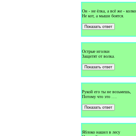
Загадки про градусник (1)
Загадки про грамоту (2)
Загадки про гранат (2)
Он - не ёлка, а всё же - колко
Загадки про грача (5)
Не кот, а мыши боятся.
Загадки про гребешок (3)
Загадки про гриб (33)
Показать ответ
Загадки про гримёра (2)
Загадки про грифа (1)
Загадки про грозу (1)
Загадки про гром (6)
Загадки про грузовик (1)
Острые иголки
Загадки про грушу (1)
Защитят от волка.
Загадки про губку (1)
Загадки про губы (1)
Загадки про гудок (1)
Показать ответ
Загадки про гуппи (1)
Загадки про гусеницу (4)
Загадки про гуся (15)
Загадки про гуя (1)
Загадки про дайкон (1)
Рукой его ты не возьмешь,
Загадки про два (1)
Потому что это ….
Загадки про дверь (25)
Загадки про двухствольное
ружьё (1)
Показать ответ
Загадки про деда мороза (1)
Загадки про декабрь (3)
Загадки про дельфина (1)
Загадки про день (9)
Загадки про день знаний (1)
Яблоко нашел в лесу
Загадки про день рожденья