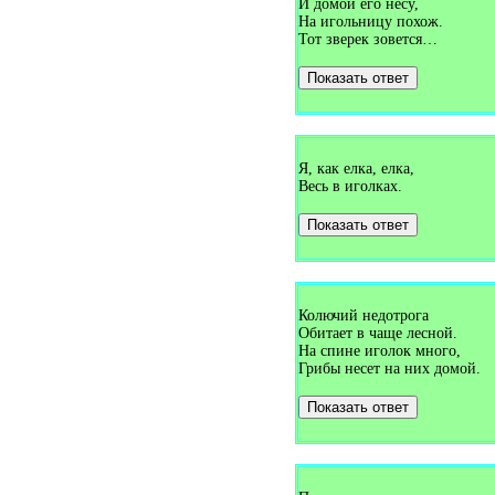
И домой его несу,
(1)
На игольницу похож.
Загадки про дерево (9)
Тот зверек зовется…
Загадки про десантника (1)
Загадки про детские ботинки
(1)
Показать ответ
Загадки про джем (1)
Загадки про диван (2)
Загадки про дикобраза (2)
Загадки про директора (1)
Загадки про дневник (2)
Я, как елка, елка,
Загадки про дни недели (2)
Весь в иголках.
Загадки про дождь (19)
Загадки про дождя (1)
Загадки про доктора (4)
Показать ответ
Загадки про долото (1)
Загадки про дом (3)
Загадки про домино (1)
Загадки про дорога (1)
Загадки про дорогу (12)
Колючий недотрога
Загадки про дорожный каток
Обитает в чаще лесной.
(1)
На спине иголок много,
Загадки про доску и мел (7)
Грибы несет на них домой.
Загадки про дрова (3)
Загадки про дрова в печи (1)
Загадки про дуб (3)
Показать ответ
Загадки про дугу (1)
Загадки про душ (2)
Загадки про дым (1)
Загадки про дятла (18)
Загадки про единицу (1)