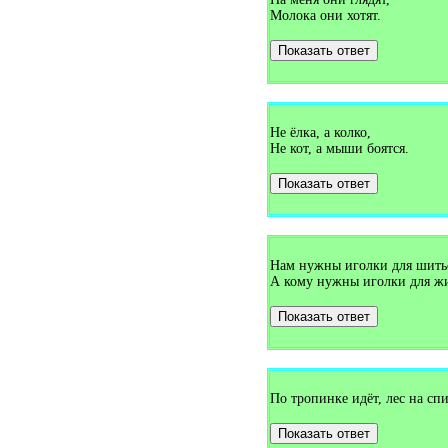
Загадки про карлсона (2)
Молока они хотят.
Загадки про картошка (3)
Загадки про картошку (4)
Загадки про карту (4)
Показать ответ
Загадки про карусель (2)
Загадки про кастрюлю (5)
Загадки про каток (2)
Загадки про кенгуру (5)
Загадки про кинотеатр (1)
Не ёлка, а колко,
Загадки про кисть (2)
Не кот, а мыши боятся.
Загадки про кита (4)
Загадки про класс (2)
Загадки про клетку (1)
Показать ответ
Загадки про клещи (1)
Загадки про кличку (1)
Загадки про клопа (1)
Загадки про клубок (12)
Загадки про клюкву (1)
Нам нужны иголки для шить
Загадки про ключ (8)
А кому нужны иголки для ж
Загадки про клюшку (1)
Загадки про книгу (14)
Загадки про коалу (3)
Показать ответ
Загадки про кобру (1)
Загадки про ковёр (1)
Загадки про коврик (1)
Загадки про ковш (4)
Загадки про козёл (2)
По тропинке идёт, лес на спи
Загадки про козла (9)
Загадки про козлы (1)
Показать ответ
Загадки про козу (6)