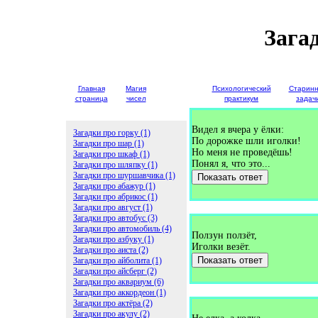
Зага
Главная
Магия
Детские
Психологический
Старин
страница
чисел
загадки
практикум
задач
Видел я вчера у ёлки:
Загадки про горку (1)
По дорожке шли иголки!
Загадки про шар (1)
Но меня не проведёшь!
Загадки про шкаф (1)
Понял я, что это...
Загадки про шляпку (1)
Загадки про шуршавчика (1)
Показать ответ
Загадки про абажур (1)
Загадки про абрикос (1)
Загадки про август (1)
Загадки про автобус (3)
Загадки про автомобиль (4)
Ползун ползёт,
Загадки про азбуку (1)
Иголки везёт.
Загадки про аиста (2)
Показать ответ
Загадки про айболита (1)
Загадки про айсберг (2)
Загадки про аквариум (6)
Загадки про аккордеон (1)
Загадки про актёра (2)
Загадки про акулу (2)