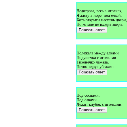
Загадки про волка (9)
Загадки про волну (2)
Загадки про волосы (3)
Недотрога, весь в иголках,
Загадки про волчка (3)
Я живу в норе, под елкой.
Загадки про волшебную
Хоть открыты настежь двери,
палочку (1)
Но ко мне не входят звери.
Загадки про вопросительный
Показать ответ
знак (1)
Загадки про воробья (8)
Загадки про воронку (1)
Загадки про ворону (3)
Загадки про ворота (2)
Загадки про воспитателя (2)
Полежала между елками
Загадки про врача (3)
Подушечка с иголками.
Загадки про времена года (3)
Тихонечко лежала,
Загадки про время (12)
Потом вдруг убежала.
Загадки про выдру (1)
Показать ответ
Загадки про выключатель (2)
Загадки про вымя (2)
Загадки про вьюгу (2)
Загадки про Гагарина (1)
Загадки про газету (5)
Загадки про газоваю плиту
Под соснами,
(1)
Под ёлками
Загадки про газовую плиту
Лежит клубок с иголками.
(1)
Показать ответ
Загадки про галоши (3)
Загадки про гамак (4)
Загадки про гантели (1)
Загадки про гараж (1)