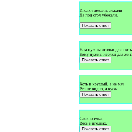
Загадки про букет (1)
Загадки про булавку (2)
Иголки лежали, лежали
Загадки про бульдозер (1)
Да под стол убежали.
Загадки про буратино (1)
Загадки про бурундука (1)
Показать ответ
Загадки про бусы (1)
Загадки про бутон (1)
Загадки про бутылку (1)
Загадки про буфет (3)
Загадки про вагон (2)
Загадки про валежник (1)
Нам нужны иголки для шить
Загадки про валенки (2)
Кому нужны иголки для жит
Загадки про валериану (1)
Показать ответ
Загадки про ванну (7)
Загадки про ваньку-встаньку
(1)
Загадки про варежки (4)
Загадки про варенье (1)
Загадки про василёк (3)
Хоть и круглый, а не мяч
Загадки про ватерполо (1)
Рта не видно, а кусач.
Загадки про вафли (1)
Показать ответ
Загадки про вдох (1)
Загадки про ведро (7)
Загадки про веер (1)
Загадки про велосипед (5)
Загадки про веник (13)
Словно елка,
Загадки про верблюда (5)
Загадки про вербу (1)
Весь в иголках.
Загадки про веретено (1)
Показать ответ