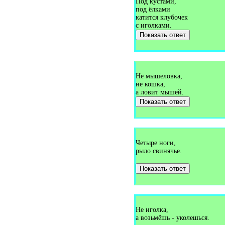
Под кустами,
Загадки про еду (1)
под ёлками
Загадки про ежа (44)
катится клубочек
Загадки про ежевику (1)
с иголками.
Загадки про ель (5)
Показать ответ
Загадки про енота (2)
Загадки про ерша (2)
Загадки про ехидна (1)
Загадки про ехидну (1)
Загадки про ёлку (16)
Загадки про жаворонка (1)
Не мышеловка,
Загадки про жаворонок (1)
не кошка,
Загадки про желе (1)
а ловит мышей.
Загадки про жернова (4)
Показать ответ
Загадки про жёлудь (10)
Загадки про жирафа (14)
Загадки про жука (6)
Загадки про журавля (6)
Загадки про журвля (1)
Загадки про забор (4)
Четыре ноги,
Загадки про заводской гудок
рыло свинячье.
(1)
Загадки про завуча (1)
Показать ответ
Загадки про загар (1)
Загадки про зайца (36)
Загадки про заколку (2)
Загадки про замок (11)
Загадки про запасы на зиму
(1)
Не иголка,
Загадки про заяц (2)
а возьмёшь - уколешься.
Загадки про заяца (1)