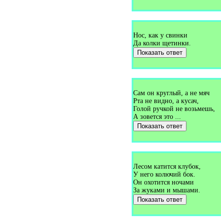
Загадки про верёвку (1)
Загадки про верстовой столб
(1)
Загадки про вертолёт (4)
Загадки про весло (1)
Нос, как у свинки
Загадки про весна (1)
Да колки щетинки.
Загадки про весну (18)
Загадки про весы (1)
Показать ответ
Загадки про ветер (10)
Загадки про ветеринара (1)
Загадки про ветряную
мельницу (1)
Загадки про вешалку (6)
Сaм он круглый, а не мяч
Загадки про вилку (4)
Рта не видно, а кусач,
Загадки про виолу (1)
Голой ручкой не возьмешь,
Загадки про вишню (9)
А зовется это ...
Загадки про водитель (1)
Загадки про водопад (1)
Показать ответ
Загадки про водопровод (1)
Загадки про водоросли (1)
Загадки про водохранилище
(1)
Загадки про воду (6)
Лесом катится клубок,
Загадки про воздух (1)
У него колючий бок.
Загадки про воздушного
Он охотится ночами
змея (1)
За жуками и мышами.
Загадки про воздушный шар
Показать ответ
(2)
Загадки про вокзал (1)
Загадки про волейбол (1)