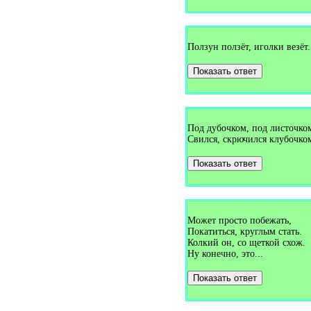
Загадки про кол (1)
Загадки про кола (1)
Загадки про колесо (4)
Загадки про колею (1)
Загадки про колибри (2)
Ползун ползёт, иголки везёт.
Загадки про колобка (1)
Загадки про колодец (3)
Показать ответ
Загадки про колокол (2)
Загадки про колокольчик (3)
Загадки про колос (12)
Загадки про кольцо (2)
Загадки про комара (8)
Загадки про комбайн (4)
Под дубочком, под листочко
Загадки про комету (3)
Свился, скрючился клубочко
Загадки про компас (6)
Загадки про кондитера (1)
Показать ответ
Загадки про конфеты (2)
Загадки про конька (1)
Загадки про коньки (10)
Загадки про коня (2)
Загадки про копну (1)
Может просто побежать,
Загадки про корабль (2)
Загадки про коридор (1)
Покатиться, круглым стать.
Загадки про корицу (1)
Колкий он, со щеткой схож.
Загадки про корм (1)
Ну конечно, это...
Загадки про кормушку (1)
Загадки про корову (21)
Показать ответ
Загадки про короеда (1)
Загадки про коромысло (3)
Загадки про корыто (1)