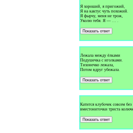
Загадки про гардероб (1)
Загадки про гармонь (3)
Я хороший, я пригожий,
Загадки про гармошку (2)
Я на кактус чуть похожий.
Загадки про гвоздику (1)
Я фырчу, меня не трож,
Загадки про гвоздь (6)
Уколю тебя. Я — … .
Загадки про геолог (1)
Загадки про георгин (1)
Показать ответ
Загадки про гепарда (3)
Загадки про гербарий (1)
Загадки про гимнастику (1)
Загадки про гири (2)
Загадки про гирю (2)
Загадки про гитару (1)
Лежала между ёлками
Загадки про глаза (5)
Подушечка с иголками.
Загадки про глечек (1)
Тихонечко лежала,
Загадки про глобус (2)
Потом вдруг убежала.
Загадки про глухаря (1)
Загадки про гнездо (4)
Показать ответ
Загадки про гнуса (1)
Загадки про год (7)
Загадки про головастика (2)
Загадки про голубей (1)
Загадки про голубь (1)
Загадки про голубя (2)
Катится клубочек совсем без
Загадки про горизонт (1)
вместониточки триста колюч
Загадки про городки (1)
Загадки про горох (8)
Показать ответ
Загадки про горшок (1)
Загадки про грабли (2)
Загадки про град (5)