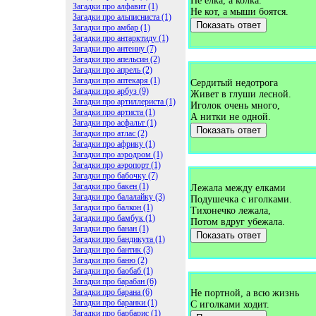
Не елка, а колка.
Загадки про алфавит (1)
Не кот, а мыши боятся.
Загадки про альписниста (1)
Показать ответ
Загадки про амбар (1)
Загадки про антарктиду (1)
Загадки про антенну (7)
Загадки про апельсин (2)
Загадки про апрель (2)
Загадки про аптекаря (1)
Сердитый недотрога
Загадки про арбуз (9)
Живет в глуши лесной.
Загадки про артиллериста (1)
Иголок очень много,
Загадки про артиста (1)
А нитки не одной.
Загадки про асфальт (1)
Показать ответ
Загадки про атлас (2)
Загадки про африку (1)
Загадки про аэродром (1)
Загадки про аэропорт (1)
Загадки про бабочку (7)
Загадки про бакен (1)
Лежала между елками
Загадки про балалайку (3)
Подушечка с иголками.
Загадки про балкон (1)
Тихонечко лежала,
Загадки про бамбук (1)
Потом вдруг убежала.
Загадки про банан (1)
Показать ответ
Загадки про бандикута (1)
Загадки про бантик (3)
Загадки про баню (2)
Загадки про баобаб (1)
Загадки про барабан (6)
Загадки про барана (6)
Не портной, а всю жизнь
Загадки про баранки (1)
С иголками ходит.
Загадки про барбарис (1)