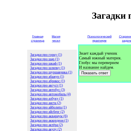
Загадки 
Главная
Магия
Детские
Психологический
Старин
страница
чисел
загадки
практикум
задач
Знает каждый ученик
Загадки про горку (1)
Самый южный материк.
Загадки про шар (1)
Глобус мы перевернем
Загадки про шкаф (1)
И название найдем.
Загадки про шляпку (1)
Загадки про шуршавчика (1)
Показать ответ
Загадки про абажур (1)
Загадки про абрикос (1)
Загадки про август (1)
Загадки про автобус (3)
Загадки про автомобиль (4)
Загадки про азбуку (1)
Загадки про аиста (2)
Загадки про айболита (1)
Загадки про айсберг (2)
Загадки про аквариум (6)
Загадки про аккордеон (1)
Загадки про актёра (2)
Загадки про акулу (2)