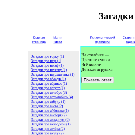
Загадки
Главная
Магия
Детские
Психологический
Старин
страница
чисел
загадки
практикум
задач
На столбике —
Загадки про горку (1)
Цветные сушки.
Загадки про шар (1)
Всё вместе —
Загадки про шкаф (1)
Детская игрушка.
Загадки про шляпку (1)
Загадки про шуршавчика (1)
Загадки про абажур (1)
Показать ответ
Загадки про абрикос (1)
Загадки про август (1)
Загадки про автобус (3)
Загадки про автомобиль (4)
Загадки про азбуку (1)
Загадки про аиста (2)
Загадки про айболита (1)
Загадки про айсберг (2)
Загадки про аквариум (6)
Загадки про аккордеон (1)
Загадки про актёра (2)
Загадки про акулу (2)