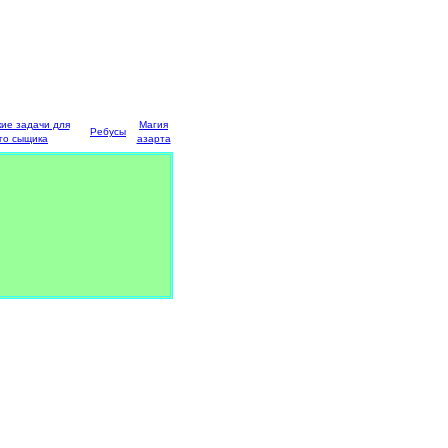
кие задачи для
Магия
Ребусы
го сыщика
азарта