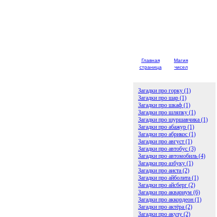
Главная
Магия
Детски
страница
чисел
загадк
Загадки про горку (1)
Загадки про шар (1)
Загадки про шкаф (1)
Загадки про шляпку (1)
Загадки про шуршавчика (1)
Загадки про абажур (1)
Загадки про абрикос (1)
Загадки про август (1)
Загадки про автобус (3)
Загадки про автомобиль (4)
Загадки про азбуку (1)
Загадки про аиста (2)
Загадки про айболита (1)
Загадки про айсберг (2)
Загадки про аквариум (6)
Загадки про аккордеон (1)
Загадки про актёра (2)
Загадки про акулу (2)