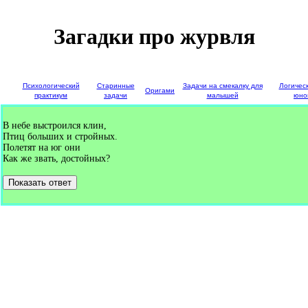
Загадки про журвля
е
Психологический
Старинные
Задачи на смекалку для
Логичес
Оригами
и
практикум
задачи
малышей
юно
В небе выстроился клин,
Птиц больших и стройных.
Полетят на юг они
Как же звать, достойных?
Показать ответ