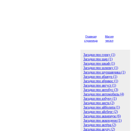
Главная
Магия
Детски
страница
чисел
загадк
Загадки про горку (1)
Загадки про шар (1)
Загадки про шкаф (1)
Загадки про шляпку (1)
Загадки про шуршавчика (1)
Загадки про абажур (1)
Загадки про абрикос (1)
Загадки про август (1)
Загадки про автобус (3)
Загадки про автомобиль (4)
Загадки про азбуку (1)
Загадки про аиста (2)
Загадки про айболита (1)
Загадки про айсберг (2)
Загадки про аквариум (6)
Загадки про аккордеон (1)
Загадки про актёра (2)
Загадки про акулу (2)