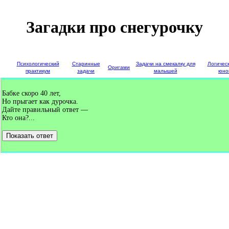
Загадки про снегурочку
е
Психологический
Старинные
Задачи на смекалку для
Логичес
Оригами
и
практикум
задачи
малышей
юно
Бабке скоро 40 лет,
Но прыгает как дурочка.
Дайте правильный ответ —
Кто она?...
Показать ответ