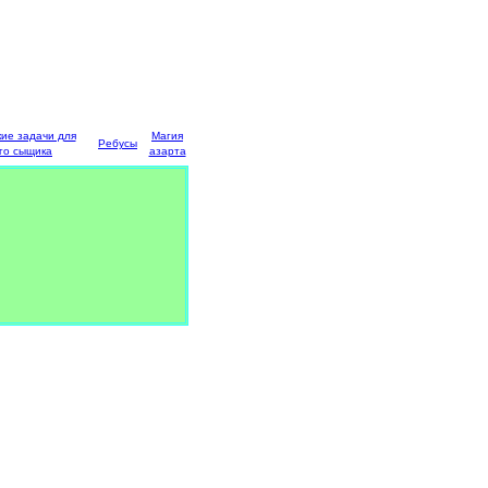
кие задачи для
Магия
Ребусы
го сыщика
азарта