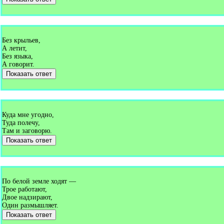
Без крыльев,
А летит,
Без языка,
А говорит.
Показать ответ
Куда мне угодно,
Туда полечу,
Там и заговорю.
Показать ответ
По белой земле ходят —
Трое работают,
Двое надзирают,
Один размышляет.
Показать ответ