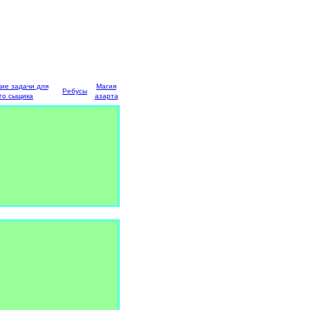
кие задачи для
Магия
Ребусы
го сыщика
азарта