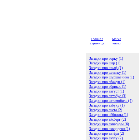
Главная
Магия
Детски
страница
чисел
загадк
Загадки про горку (1)
Загадки про шар (1)
Загадки про шкаф (1)
Загадки про шляпку (1)
Загадки про шуршавчика (1)
Загадки про абажур (1)
Загадки про абрикос (1)
Загадки про август (1)
Загадки про автобус (3)
Загадки про автомобиль (4)
Загадки про азбуку (1)
Загадки про аиста (2)
Загадки про айболита (1)
Загадки про айсберг (2)
Загадки про аквариум (6)
Загадки про аккордеон (1)
Загадки про актёра (2)
Загадки про акулу (2)