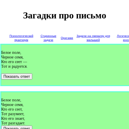
Загадки про письмо
е
Психологический
Старинные
Задачи на смекалку для
Логичес
Оригами
и
практикум
задачи
малышей
юно
Белое поле,
Черное семя,
Кто его сеет —
Тот и радуется.
Показать ответ
Белое поле,
Черное семя,
Кто его сеет,
Тот разумеет,
Кто его знает,
Тот разгадает.
Показать ответ