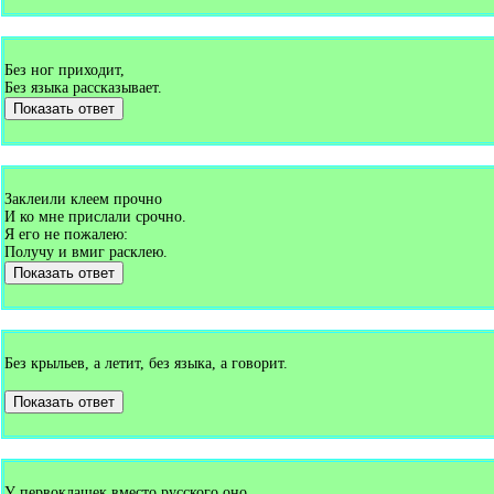
Без ног приходит,
Без языка рассказывает.
Показать ответ
Заклеили клеем прочно
И ко мне прислали срочно.
Я его не пожалею:
Получу и вмиг расклею.
Показать ответ
Без крыльев, а летит, без языка, а говорит.
Показать ответ
У первоклашек вместо русского оно.