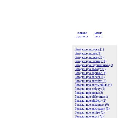
Главная
Магия
Детски
страница
чисел
загадк
Загадки про горку (1)
Загадки про шар (1)
Загадки про шкаф (1)
Загадки про шляпку (1)
Загадки про шуршавчика (1)
Загадки про абажур (1)
Загадки про абрикос (1)
Загадки про август (1)
Загадки про автобус (3)
Загадки про автомобиль (4)
Загадки про азбуку (1)
Загадки про аиста (2)
Загадки про айболита (1)
Загадки про айсберг (2)
Загадки про аквариум (6)
Загадки про аккордеон (1)
Загадки про актёра (2)
Загадки про акулу (2)