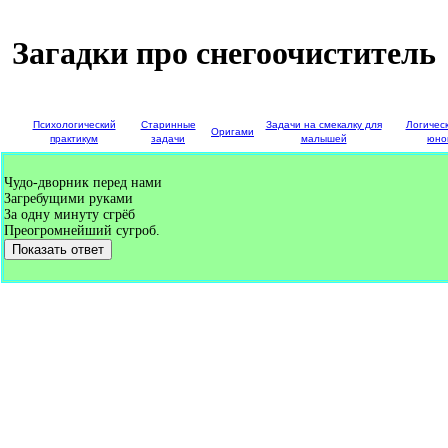
Загадки про снегоочиститель
е
Психологический
Старинные
Задачи на смекалку для
Логичес
Оригами
и
практикум
задачи
малышей
юно
Чудо-дворник перед нами
Загребущими руками
За одну минуту сгрёб
Преогромнейший сугроб.
Показать ответ