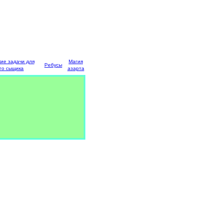
кие задачи для
Магия
Ребусы
го сыщика
азарта