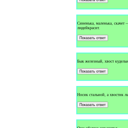
Загадки про звездочёта (1)
Загадки про звенья цепи (1)
Загадки про звёзду (1)
Загадки про звёзды (2)
Загадки про звонок (1)
Синенька, маленька, скачет 
Загадки про зебру (10)
людейкрасит.
Загадки про зелёнку (1)
Загадки про землеройный
снаряд (1)
Показать ответ
Загадки про землю (5)
Загадки про землянику (11)
Загадки про зеркало (10)
Загадки про зерно (7)
Загадки про зиму (37)
Бык железный, хвост кудель
Загадки про змею (8)
Загадки про знания (1)
Показать ответ
Загадки про золото (1)
Загадки про золотую рыбку
(1)
Загадки про золушку (2)
Загадки про зонт (17)
Загадки про зооуголок (1)
Носик стальной, а хвостик л
Загадки про зубки (1)
Загадки про зубную пасту (1)
Показать ответ
Загадки про зубную щётку
(7)
Загадки про зубы (3)
Загадки про иву (2)
Загадки про иголку (35)
Загадки про игрушки (2)