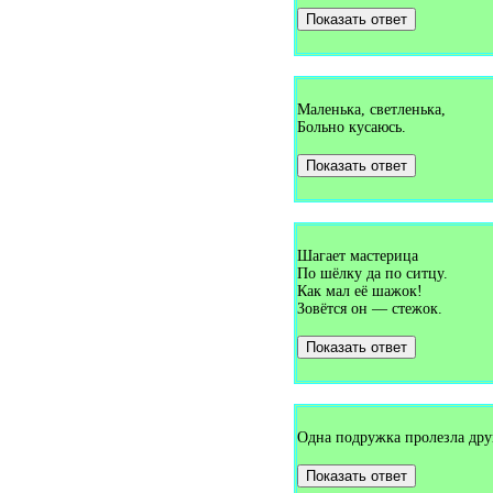
(1)
Показать ответ
Загадки про дерево (9)
Загадки про десантника (1)
Загадки про детские ботинки
(1)
Загадки про джем (1)
Загадки про диван (2)
Маленька, светленька,
Загадки про дикобраза (2)
Больно кусаюсь.
Загадки про директора (1)
Загадки про дневник (2)
Показать ответ
Загадки про дни недели (2)
Загадки про дождь (19)
Загадки про дождя (1)
Загадки про доктора (4)
Загадки про долото (1)
Шагает мастерица
Загадки про дом (3)
Загадки про домино (1)
По шёлку да по ситцу.
Загадки про дорога (1)
Как мал её шажок!
Загадки про дорогу (12)
Зовётся он — стежок.
Загадки про дорожный каток
(1)
Показать ответ
Загадки про доску и мел (7)
Загадки про дрова (3)
Загадки про дрова в печи (1)
Загадки про дуб (3)
Загадки про дугу (1)
Одна подружка пролезла дру
Загадки про душ (2)
Загадки про дым (1)
Загадки про дятла (18)
Показать ответ
Загадки про единицу (1)