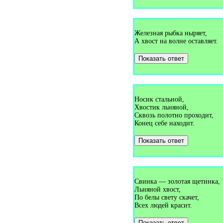
Загадки про еду (1)
Загадки про ежа (44)
Загадки про ежевику (1)
Загадки про ель (5)
Железная рыбка ныряет,
Загадки про енота (2)
А хвост на волне оставляет.
Загадки про ерша (2)
Загадки про ехидна (1)
Загадки про ехидну (1)
Показать ответ
Загадки про ёлку (16)
Загадки про жаворонка (1)
Загадки про жаворонок (1)
Загадки про желе (1)
Загадки про жернова (4)
Носик стальной,
Загадки про жёлудь (10)
Хвостик льняной,
Загадки про жирафа (14)
Сквозь полотно проходит,
Загадки про жука (6)
Конец себе находит.
Загадки про журавля (6)
Загадки про журвля (1)
Загадки про забор (4)
Показать ответ
Загадки про заводской гудок
(1)
Загадки про завуча (1)
Загадки про загар (1)
Загадки про зайца (36)
Свинка — золотая щетинка,
Загадки про заколку (2)
Льняной хвост,
Загадки про замок (11)
По белы свету скачет,
Загадки про запасы на зиму
Всех людей красит.
(1)
Загадки про заяц (2)
Загадки про заяца (1)
Показать ответ