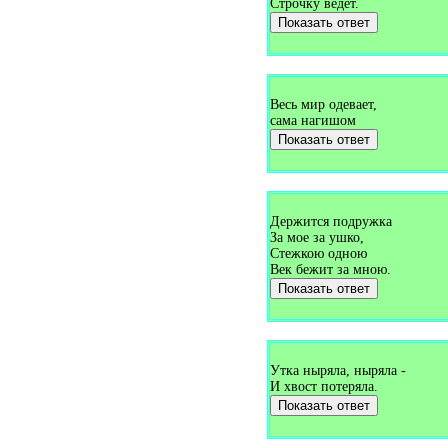
Строчку ведёт.
Загадки про букет (1)
Показать ответ
Загадки про булавку (2)
Загадки про бульдозер (1)
Загадки про буратино (1)
Загадки про бурундука (1)
Загадки про бусы (1)
Загадки про бутон (1)
Весь мир одевает,
Загадки про бутылку (1)
сама нагишом
Загадки про буфет (3)
Показать ответ
Загадки про вагон (2)
Загадки про валежник (1)
Загадки про валенки (2)
Загадки про валериану (1)
Загадки про ванну (7)
Держится подружка
Загадки про ваньку-встаньку
За мое за ушко,
(1)
Загадки про варежки (4)
Стежкою одною
Загадки про варенье (1)
Век бежит за мною.
Загадки про василёк (3)
Показать ответ
Загадки про ватерполо (1)
Загадки про вафли (1)
Загадки про вдох (1)
Загадки про ведро (7)
Загадки про веер (1)
Утка ныряла, ныряла -
Загадки про велосипед (5)
И хвост потеряла.
Загадки про веник (13)
Загадки про верблюда (5)
Показать ответ
Загадки про вербу (1)
Загадки про веретено (1)