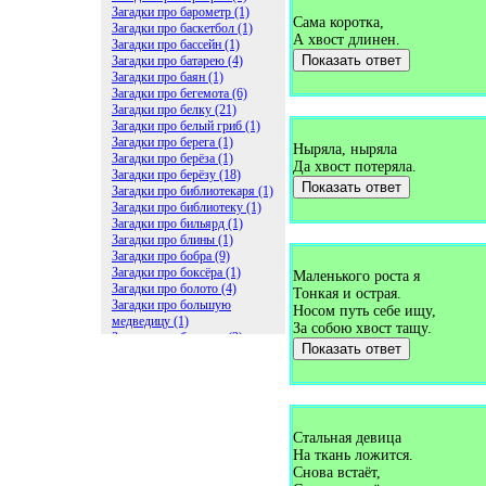
Загадки про барометр (1)
Сама коротка,
Загадки про баскетбол (1)
А хвост длинен.
Загадки про бассейн (1)
Показать ответ
Загадки про батарею (4)
Загадки про баян (1)
Загадки про бегемота (6)
Загадки про белку (21)
Загадки про белый гриб (1)
Загадки про берега (1)
Ныряла, ныряла
Загадки про берёза (1)
Да хвост потеряла.
Загадки про берёзу (18)
Показать ответ
Загадки про библиотекаря (1)
Загадки про библиотеку (1)
Загадки про бильярд (1)
Загадки про блины (1)
Загадки про бобра (9)
Загадки про боксёра (1)
Маленького роста я
Загадки про болото (4)
Тонкая и острая.
Загадки про большую
Носом путь себе ищу,
медведицу (1)
За собою хвост тащу.
Загадки про ботинки (2)
Показать ответ
Загадки про бочку (5)
Загадки про брасс (1)
Загадки про бревно (2)
Загадки про бриллиант (1)
Загадки про бруснику (1)
Загадки про брюки (1)
Стальная девица
Загадки про бублик (2)
На ткань ложится.
Загадки про будильник (2)
Снова встаёт,
Загадки про буквы (27)