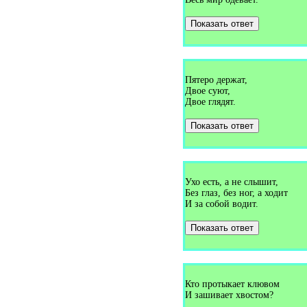
Загадки про градусник (1)
Загадки про грамоту (2)
Показать ответ
Загадки про гранат (2)
Загадки про грача (5)
Загадки про гребешок (3)
Загадки про гриб (33)
Загадки про гримёра (2)
Загадки про грифа (1)
Пятеро держат,
Загадки про грозу (1)
Двое суют,
Загадки про гром (6)
Двое глядят.
Загадки про грузовик (1)
Загадки про грушу (1)
Показать ответ
Загадки про губку (1)
Загадки про губы (1)
Загадки про гудок (1)
Загадки про гуппи (1)
Загадки про гусеницу (4)
Загадки про гуся (15)
Ухо есть, а не слышит,
Загадки про гуя (1)
Без глаз, без ног, а ходит
Загадки про дайкон (1)
И за собой водит.
Загадки про два (1)
Загадки про дверь (25)
Показать ответ
Загадки про двухствольное
ружьё (1)
Загадки про деда мороза (1)
Загадки про декабрь (3)
Загадки про дельфина (1)
Загадки про день (9)
Кто протыкает клювом
Загадки про день знаний (1)
И зашивает хвостом?
Загадки про день рожденья