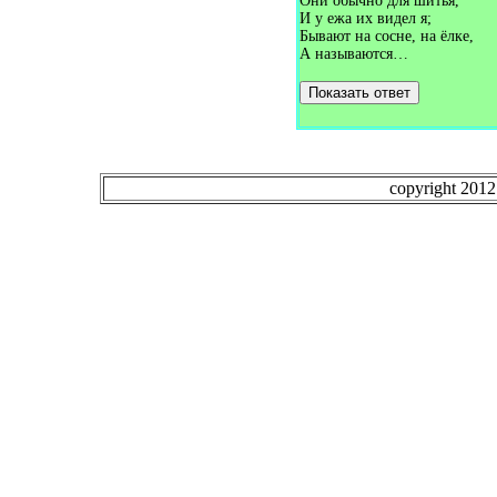
Они обычно для шитья,
Загадки про избу (2)
И у ежа их видел я;
Загадки про изюминку (1)
Бывают на сосне, на ёлке,
Загадки про имя (2)
А называются…
Загадки про индюк (2)
Загадки про индюка (1)
Показать ответ
Загадки про иней (5)
Загадки про информатику (2)
Загадки про ирис (3)
Загадки про ириски (1)
Загадки про искру (2)
Загадки про июль (2)
copyright 201
Загадки про июнь (2)
Загадки про йод (2)
Загадки про каарандаш (1)
Загадки про кадушку (2)
Загадки про какао (1)
Загадки про кактус (1)
Загадки про календарь (8)
Загадки про калину (3)
Загадки про камбалу (2)
Загадки про камин (1)
Загадки про камыш (4)
Загадки про канал (1)
Загадки про канарейку (1)
Загадки про капитана (1)
Загадки про капкан (1)
Загадки про капусту (18)
Загадки про карандаш (12)
Загадки про карася (1)