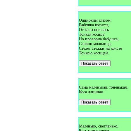
Загадки про гардероб (1)
Загадки про гармонь (3)
Загадки про гармошку (2)
Загадки про гвоздику (1)
Загадки про гвоздь (6)
Одиноким глазом
Загадки про геолог (1)
Бабушка косится,
Загадки про георгин (1)
От косы осталась
Загадки про гепарда (3)
Тонкая косица.
Загадки про гербарий (1)
Но проворна бабушка,
Загадки про гимнастику (1)
Словно молодица,
Загадки про гири (2)
Стелет стежки на холсте
Загадки про гирю (2)
Тонкою косицей.
Загадки про гитару (1)
Загадки про глаза (5)
Загадки про глечек (1)
Показать ответ
Загадки про глобус (2)
Загадки про глухаря (1)
Загадки про гнездо (4)
Загадки про гнуса (1)
Загадки про год (7)
Сама маленькая, тоненькая,
Загадки про головастика (2)
Коса длинная.
Загадки про голубей (1)
Загадки про голубь (1)
Загадки про голубя (2)
Показать ответ
Загадки про горизонт (1)
Загадки про городки (1)
Загадки про горох (8)
Загадки про горшок (1)
Загадки про грабли (2)
Маленько, светленько,
Загадки про град (5)
Весь мир одевает.