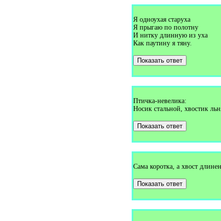
Загадки про верёвку (1)
Загадки про верстовой столб
(1)
Я одноухая старуха
Загадки про вертолёт (4)
Я прыгаю по полотну
Загадки про весло (1)
И нитку длинную из уха
Загадки про весна (1)
Как паутину я тяну.
Загадки про весну (18)
Загадки про весы (1)
Загадки про ветер (10)
Показать ответ
Загадки про ветеринара (1)
Загадки про ветряную
мельницу (1)
Загадки про вешалку (6)
Загадки про вилку (4)
Птичка-невелика:
Загадки про виолу (1)
Носик стальной, хвостик льн
Загадки про вишню (9)
Загадки про водитель (1)
Загадки про водопад (1)
Показать ответ
Загадки про водопровод (1)
Загадки про водоросли (1)
Загадки про водохранилище
(1)
Загадки про воду (6)
Сама коротка, а хвост длинен
Загадки про воздух (1)
Загадки про воздушного
Показать ответ
змея (1)
Загадки про воздушный шар
(2)
Загадки про вокзал (1)
Загадки про волейбол (1)