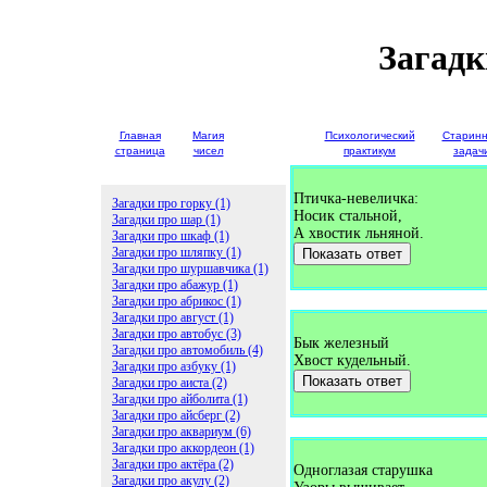
Загадк
Главная
Магия
Детские
Психологический
Старин
страница
чисел
загадки
практикум
задач
Птичка-невеличка:
Загадки про горку (1)
Носик стальной,
Загадки про шар (1)
А хвостик льняной.
Загадки про шкаф (1)
Загадки про шляпку (1)
Показать ответ
Загадки про шуршавчика (1)
Загадки про абажур (1)
Загадки про абрикос (1)
Загадки про август (1)
Загадки про автобус (3)
Бык железный
Загадки про автомобиль (4)
Хвост кудельный.
Загадки про азбуку (1)
Показать ответ
Загадки про аиста (2)
Загадки про айболита (1)
Загадки про айсберг (2)
Загадки про аквариум (6)
Загадки про аккордеон (1)
Загадки про актёра (2)
Одноглазая старушка
Загадки про акулу (2)