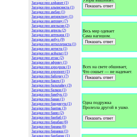
Узоры вышивает.
Загадки про алфавит (1)
Показать ответ
Загадки про альписниста (1)
Загадки про амбар (1)
Загадки про антарктиду (1)
Загадки про антенну (7)
Загадки про апельсин (2)
Загадки про апрель (2)
Весь мир одевает
Загадки про аптекаря (1)
Сама нагишом.
Загадки про арбуз (9)
Показать ответ
Загадки про артиллериста (1)
Загадки про артиста (1)
Загадки про асфальт (1)
Загадки про атлас (2)
Загадки про африку (1)
Всех на свете обшивает,
Загадки про аэродром (1)
Загадки про аэропорт (1)
Что сошьет — не надевает.
Загадки про бабочку (7)
Показать ответ
Загадки про бакен (1)
Загадки про балалайку (3)
Загадки про балкон (1)
Загадки про бамбук (1)
Загадки про банан (1)
Одна подружка
Загадки про бандикута (1)
Пролезла другой в ушко.
Загадки про бантик (3)
Загадки про баню (2)
Загадки про баобаб (1)
Показать ответ
Загадки про барабан (6)
Загадки про барана (6)
Загадки про баранки (1)
Загадки про барбарис (1)