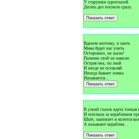
Загадки про волка (9)
У старушки одноглазой
Загадки про волну (2)
Десять дел поспело сразу.
Загадки про волосы (3)
Загадки про волчка (3)
Показать ответ
Загадки про волшебную
палочку (1)
Загадки про вопросительный
знак (1)
Загадки про воробья (8)
Загадки про воронку (1)
Вденем ниточку, и шить
Загадки про ворону (3)
Мама будет нас учить.
Загадки про ворота (2)
Осторожно, не шали!
Загадки про воспитателя (2)
Пальчик свой не наколи.
Загадки про врача (3)
Острая она, ты знай
Загадки про времена года (3)
И нигде не оставляй.
Загадки про время (12)
Иногда бывает ломка
Загадки про выдру (1)
Называется...
Загадки про выключатель (2)
Показать ответ
Загадки про вымя (2)
Загадки про вьюгу (2)
Загадки про Гагарина (1)
Загадки про газету (5)
Загадки про газоваю плиту
(1)
В узкий глазок вдета тонкая 
Загадки про газовую плиту
И поплыла за корабликом пр
(1)
Шьёт, зашивает и колется кол
Загадки про галоши (3)
А называют кораблик...
Загадки про гамак (4)
Загадки про гантели (1)
Показать ответ
Загадки про гараж (1)