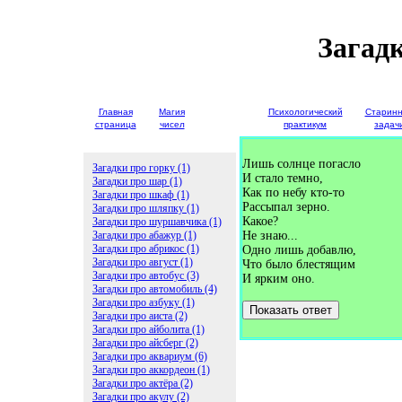
Загадк
Главная
Магия
Детские
Психологический
Старин
страница
чисел
загадки
практикум
задач
Лишь солнце погасло
Загадки про горку (1)
И стало темно,
Загадки про шар (1)
Как по небу кто-то
Загадки про шкаф (1)
Рассыпал зерно.
Загадки про шляпку (1)
Какое?
Загадки про шуршавчика (1)
Загадки про абажур (1)
Не знаю...
Загадки про абрикос (1)
Одно лишь добавлю,
Загадки про август (1)
Что было блестящим
Загадки про автобус (3)
И ярким оно.
Загадки про автомобиль (4)
Загадки про азбуку (1)
Показать ответ
Загадки про аиста (2)
Загадки про айболита (1)
Загадки про айсберг (2)
Загадки про аквариум (6)
Загадки про аккордеон (1)
Загадки про актёра (2)
Загадки про акулу (2)