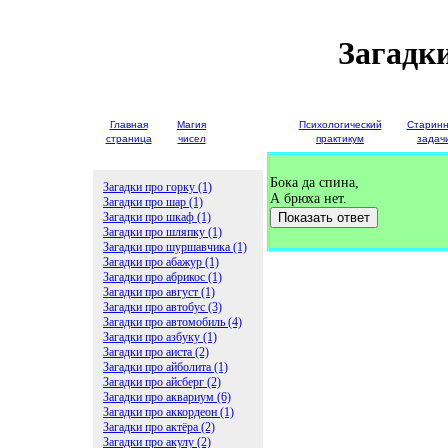
Загадк
Главная
Магия
Детские
Психологический
Старин
страница
чисел
загадки
практикум
задач
Бока да спина,
Загадки про горку (1)
А брюха нет.
Загадки про шар (1)
Загадки про шкаф (1)
Показать ответ
Загадки про шляпку (1)
Загадки про шуршавчика (1)
Загадки про абажур (1)
Загадки про абрикос (1)
Загадки про август (1)
Загадки про автобус (3)
Загадки про автомобиль (4)
Загадки про азбуку (1)
Загадки про аиста (2)
Загадки про айболита (1)
Загадки про айсберг (2)
Загадки про аквариум (6)
Загадки про аккордеон (1)
Загадки про актёра (2)
Загадки про акулу (2)