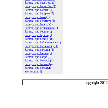
Загадки про барометр (1)
Загадки про баскетбол (1)
Загадки про бассейн (1)
Загадки про батарею (4)
Загадки про баян (1)
Загадки про бегемота (6)
Загадки про белку (21)
Загадки про белый гриб (1)
Загадки про берега (1)
Загадки про берёза (1)
Загадки про берёзу (18)
Загадки про библиотекаря (1)
Загадки про библиотеку (1)
Загадки про бильярд (1)
Загадки про блины (1)
Загадки про бобра (9)
Загадки про боксёра (1)
Загадки про болото (4)
Загадки про большую
медведицу (1)
Загадки про ботинки (2)
Загадки про бочку (5)
Загадки про брасс (1)
copyright 201
Загадки про бревно (2)
Загадки про бриллиант (1)
Загадки про бруснику (1)
Загадки про брюки (1)
Загадки про бублик (2)
Загадки про будильник (2)
Загадки про буквы (27)