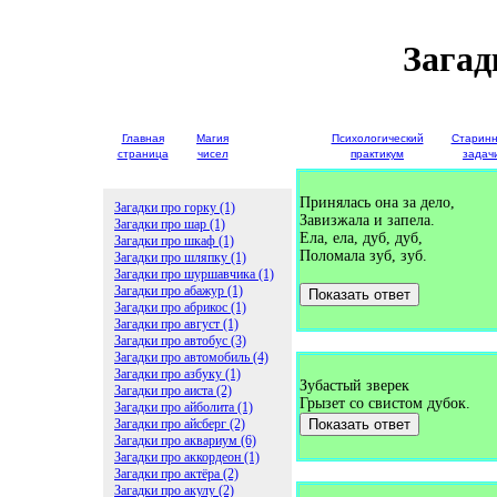
Загад
Главная
Магия
Детские
Психологический
Старин
страница
чисел
загадки
практикум
задач
Принялась она за дело,
Загадки про горку (1)
Завизжала и запела.
Загадки про шар (1)
Ела, ела, дуб, дуб,
Загадки про шкаф (1)
Поломала зуб, зуб.
Загадки про шляпку (1)
Загадки про шуршавчика (1)
Загадки про абажур (1)
Показать ответ
Загадки про абрикос (1)
Загадки про август (1)
Загадки про автобус (3)
Загадки про автомобиль (4)
Загадки про азбуку (1)
Зубастый зверек
Загадки про аиста (2)
Грызет со свистом дубок.
Загадки про айболита (1)
Загадки про айсберг (2)
Показать ответ
Загадки про аквариум (6)
Загадки про аккордеон (1)
Загадки про актёра (2)
Загадки про акулу (2)