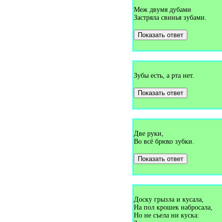
Загадки про букет (1)
Меж двумя дубами
Загадки про булавку (2)
Застряла свинья зубами.
Загадки про бульдозер (1)
Загадки про буратино (1)
Показать ответ
Загадки про бурундука (1)
Загадки про бусы (1)
Загадки про бутон (1)
Загадки про бутылку (1)
Загадки про буфет (3)
Загадки про вагон (2)
Зубы есть, а рта нет.
Загадки про валежник (1)
Загадки про валенки (2)
Показать ответ
Загадки про валериану (1)
Загадки про ванну (7)
Загадки про ваньку-встаньку
(1)
Загадки про варежки (4)
Загадки про варенье (1)
Две руки,
Загадки про василёк (3)
Во всё брюхо зубки.
Загадки про ватерполо (1)
Загадки про вафли (1)
Показать ответ
Загадки про вдох (1)
Загадки про ведро (7)
Загадки про веер (1)
Загадки про велосипед (5)
Загадки про веник (13)
Доску грызла и кусала,
Загадки про верблюда (5)
Загадки про вербу (1)
На пол крошек набросала,
Загадки про веретено (1)
Но не съела ни куска: