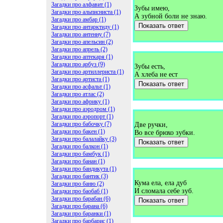
Загадки про алфавит (1)
Зубы имею,
Загадки про альписниста (1)
А зубной боли не знаю.
Загадки про амбар (1)
Показать ответ
Загадки про антарктиду (1)
Загадки про антенну (7)
Загадки про апельсин (2)
Загадки про апрель (2)
Загадки про аптекаря (1)
Загадки про арбуз (9)
Зубы есть,
Загадки про артиллериста (1)
А хлеба не ест
Загадки про артиста (1)
Показать ответ
Загадки про асфальт (1)
Загадки про атлас (2)
Загадки про африку (1)
Загадки про аэродром (1)
Загадки про аэропорт (1)
Загадки про бабочку (7)
Две ручки,
Загадки про бакен (1)
Во все брюхо зубки.
Загадки про балалайку (3)
Показать ответ
Загадки про балкон (1)
Загадки про бамбук (1)
Загадки про банан (1)
Загадки про бандикута (1)
Загадки про бантик (3)
Кума ела, ела дуб
Загадки про баню (2)
И сломала себе зуб.
Загадки про баобаб (1)
Загадки про барабан (6)
Показать ответ
Загадки про барана (6)
Загадки про баранки (1)
Загадки про барбарис (1)