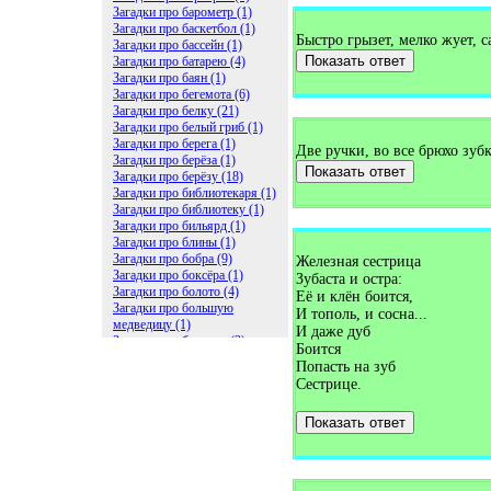
Загадки про барометр (1)
Загадки про баскетбол (1)
Быстро грызет, мелко жует, с
Загадки про бассейн (1)
Показать ответ
Загадки про батарею (4)
Загадки про баян (1)
Загадки про бегемота (6)
Загадки про белку (21)
Загадки про белый гриб (1)
Загадки про берега (1)
Две ручки, во все брюхо зуб
Загадки про берёза (1)
Показать ответ
Загадки про берёзу (18)
Загадки про библиотекаря (1)
Загадки про библиотеку (1)
Загадки про бильярд (1)
Загадки про блины (1)
Загадки про бобра (9)
Железная сестрица
Загадки про боксёра (1)
Зубаста и остра:
Загадки про болото (4)
Её и клён боится,
Загадки про большую
И тополь, и сосна...
медведицу (1)
И даже дуб
Загадки про ботинки (2)
Боится
Загадки про бочку (5)
Попасть на зуб
Загадки про брасс (1)
Сестрице.
Загадки про бревно (2)
Загадки про бриллиант (1)
Показать ответ
Загадки про бруснику (1)
Загадки про брюки (1)
Загадки про бублик (2)
Загадки про будильник (2)
Загадки про буквы (27)