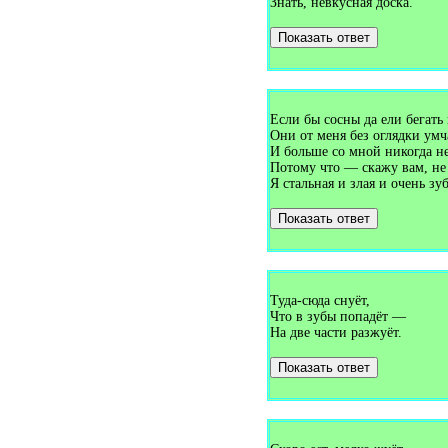
Загадки про верёвку (1)
Знать, невкусная доска.
Загадки про верстовой столб
(1)
Показать ответ
Загадки про вертолёт (4)
Загадки про весло (1)
Загадки про весна (1)
Загадки про весну (18)
Загадки про весы (1)
Если бы сосны да ели бегать
Загадки про ветер (10)
Загадки про ветеринара (1)
Они от меня без оглядки умч
Загадки про ветряную
И больше со мной никогда не
мельницу (1)
Потому что — скажу вам, не
Загадки про вешалку (6)
Я стальная и злая и очень зуб
Загадки про вилку (4)
Загадки про виолу (1)
Показать ответ
Загадки про вишню (9)
Загадки про водитель (1)
Загадки про водопад (1)
Загадки про водопровод (1)
Загадки про водоросли (1)
Загадки про водохранилище
Туда-сюда снуёт,
(1)
Что в зубы попадёт —
Загадки про воду (6)
На две части разжуёт.
Загадки про воздух (1)
Загадки про воздушного
Показать ответ
змея (1)
Загадки про воздушный шар
(2)
Загадки про вокзал (1)
Загадки про волейбол (1)