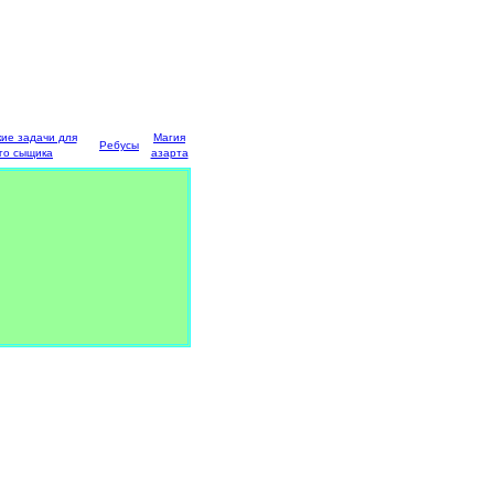
кие задачи для
Магия
Ребусы
го сыщика
азарта