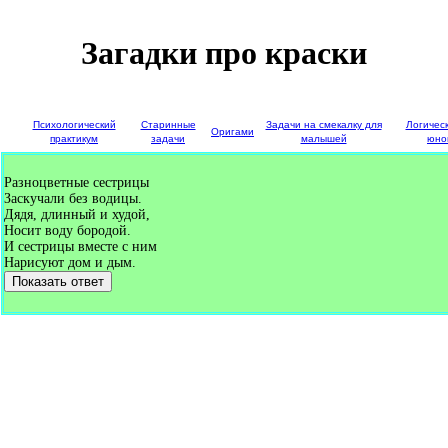
Загадки про краски
е
Психологический
Старинные
Задачи на смекалку для
Логичес
Оригами
и
практикум
задачи
малышей
юно
Разноцветные сестрицы
Заскучали без водицы.
Дядя, длинный и худой,
Носит воду бородой.
И сестрицы вместе с ним
Нарисуют дом и дым.
Показать ответ