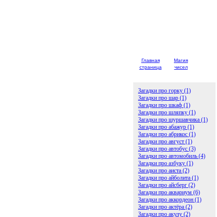
Главная
Магия
Детски
страница
чисел
загадк
Загадки про горку (1)
Загадки про шар (1)
Загадки про шкаф (1)
Загадки про шляпку (1)
Загадки про шуршавчика (1)
Загадки про абажур (1)
Загадки про абрикос (1)
Загадки про август (1)
Загадки про автобус (3)
Загадки про автомобиль (4)
Загадки про азбуку (1)
Загадки про аиста (2)
Загадки про айболита (1)
Загадки про айсберг (2)
Загадки про аквариум (6)
Загадки про аккордеон (1)
Загадки про актёра (2)
Загадки про акулу (2)