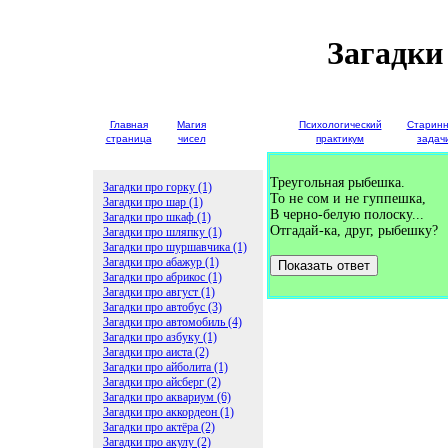
Загадки
Главная
Магия
Детские
Психологический
Старин
страница
чисел
загадки
практикум
задач
Треугольная рыбешка.
Загадки про горку (1)
То не сом и не гуппешка,
Загадки про шар (1)
В черно-белую полоску...
Загадки про шкаф (1)
Отгадай-ка, друг, рыбешку?
Загадки про шляпку (1)
Загадки про шуршавчика (1)
Загадки про абажур (1)
Показать ответ
Загадки про абрикос (1)
Загадки про август (1)
Загадки про автобус (3)
Загадки про автомобиль (4)
Загадки про азбуку (1)
Загадки про аиста (2)
Загадки про айболита (1)
Загадки про айсберг (2)
Загадки про аквариум (6)
Загадки про аккордеон (1)
Загадки про актёра (2)
Загадки про акулу (2)