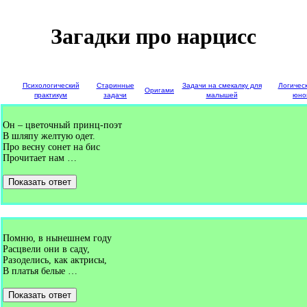
Загадки про нарцисс
е
Психологический
Старинные
Задачи на смекалку для
Логичес
Оригами
и
практикум
задачи
малышей
юно
Он – цветочный принц-поэт
В шляпу желтую одет.
Про весну сонет на бис
Прочитает нам …
Показать ответ
Помню, в нынешнем году
Расцвели они в саду,
Разоделись, как актрисы,
В платья белые …
Показать ответ