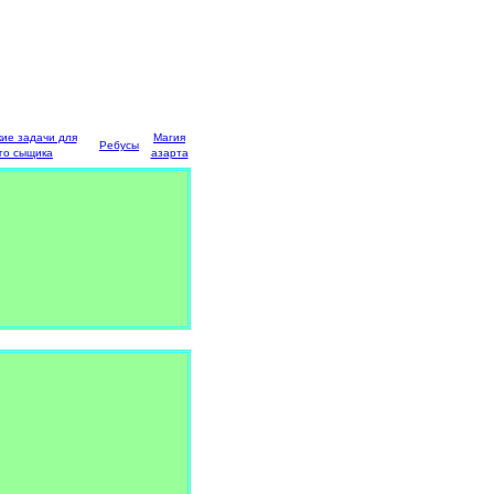
кие задачи для
Магия
Ребусы
го сыщика
азарта