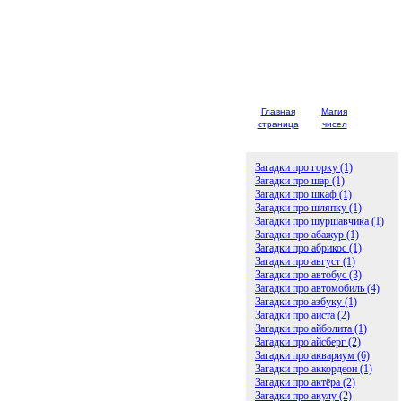
Главная
Магия
Детски
страница
чисел
загадк
Загадки про горку (1)
Загадки про шар (1)
Загадки про шкаф (1)
Загадки про шляпку (1)
Загадки про шуршавчика (1)
Загадки про абажур (1)
Загадки про абрикос (1)
Загадки про август (1)
Загадки про автобус (3)
Загадки про автомобиль (4)
Загадки про азбуку (1)
Загадки про аиста (2)
Загадки про айболита (1)
Загадки про айсберг (2)
Загадки про аквариум (6)
Загадки про аккордеон (1)
Загадки про актёра (2)
Загадки про акулу (2)