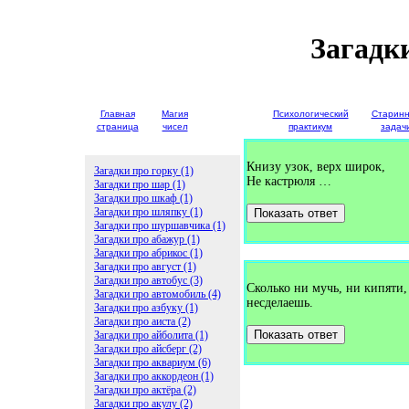
Загадк
Главная
Магия
Детские
Психологический
Старин
страница
чисел
загадки
практикум
задач
Книзу узок, верх широк,
Загадки про горку (1)
Не кастрюля …
Загадки про шар (1)
Загадки про шкаф (1)
Загадки про шляпку (1)
Показать ответ
Загадки про шуршавчика (1)
Загадки про абажур (1)
Загадки про абрикос (1)
Загадки про август (1)
Загадки про автобус (3)
Сколько ни мучь, ни кипяти, 
Загадки про автомобиль (4)
несделаешь.
Загадки про азбуку (1)
Загадки про аиста (2)
Показать ответ
Загадки про айболита (1)
Загадки про айсберг (2)
Загадки про аквариум (6)
Загадки про аккордеон (1)
Загадки про актёра (2)
Загадки про акулу (2)