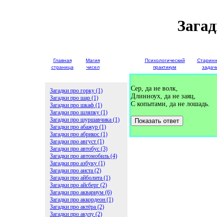
Загад
Главная
Магия
Детские
Психологический
Старин
страница
чисел
загадки
практикум
задач
Сер, да не волк,
Загадки про горку (1)
Длинноух, да не заяц,
Загадки про шар (1)
С копытами, да не лошадь.
Загадки про шкаф (1)
Загадки про шляпку (1)
Загадки про шуршавчика (1)
Показать ответ
Загадки про абажур (1)
Загадки про абрикос (1)
Загадки про август (1)
Загадки про автобус (3)
Загадки про автомобиль (4)
Загадки про азбуку (1)
Загадки про аиста (2)
Загадки про айболита (1)
Загадки про айсберг (2)
Загадки про аквариум (6)
Загадки про аккордеон (1)
Загадки про актёра (2)
Загадки про акулу (2)