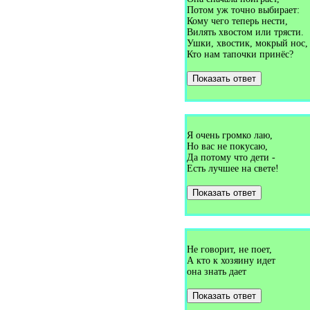
Загадки про букет (1)
Потом уж точно выбирает:
Загадки про булавку (2)
Кому чего теперь нести,
Загадки про бульдозер (1)
Вилять хвостом или трясти.
Загадки про буратино (1)
Ушки, хвостик, мокрый нос,
Загадки про бурундука (1)
Кто нам тапочки принёс?
Загадки про бусы (1)
Загадки про бутон (1)
Показать ответ
Загадки про бутылку (1)
Загадки про буфет (3)
Загадки про вагон (2)
Загадки про валежник (1)
Загадки про валенки (2)
Загадки про валериану (1)
Я очень громко лаю,
Загадки про ванну (7)
Но вас не покусаю,
Загадки про ваньку-встаньку
Да потому что дети -
(1)
Есть лучшее на свете!
Загадки про варежки (4)
Загадки про варенье (1)
Показать ответ
Загадки про василёк (3)
Загадки про ватерполо (1)
Загадки про вафли (1)
Загадки про вдох (1)
Загадки про ведро (7)
Загадки про веер (1)
Не говорит, не поет,
Загадки про велосипед (5)
А кто к хозяину идет
Загадки про веник (13)
она знать дает
Загадки про верблюда (5)
Загадки про вербу (1)
Показать ответ
Загадки про веретено (1)