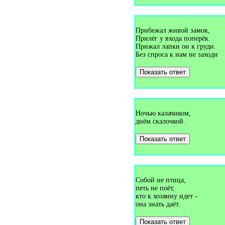
Загадки про волка (9)
Загадки про волну (2)
Загадки про волосы (3)
Загадки про волчка (3)
Прибежал живой замок,
Загадки про волшебную
Прилёг у входа поперёк.
палочку (1)
Загадки про вопросительный
Прижал лапки он к груди.
знак (1)
Без спроса к нам не заходи
Загадки про воробья (8)
Загадки про воронку (1)
Показать ответ
Загадки про ворону (3)
Загадки про ворота (2)
Загадки про воспитателя (2)
Загадки про врача (3)
Загадки про времена года (3)
Ночью калачиком,
Загадки про время (12)
днём скалочкой.
Загадки про выдру (1)
Загадки про выключатель (2)
Загадки про вымя (2)
Показать ответ
Загадки про вьюгу (2)
Загадки про Гагарина (1)
Загадки про газету (5)
Загадки про газоваю плиту
(1)
Собой не птица,
Загадки про газовую плиту
петь не поёт,
(1)
кто к хозяину идет -
Загадки про галоши (3)
она знать даёт.
Загадки про гамак (4)
Загадки про гантели (1)
Загадки про гараж (1)
Показать ответ