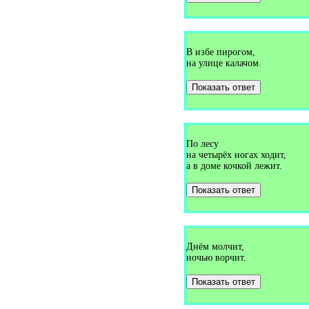
Загадки про гардероб (1)
Загадки про гармонь (3)
Загадки про гармошку (2)
Загадки про гвоздику (1)
Загадки про гвоздь (6)
В избе пирогом,
Загадки про геолог (1)
на улице калачом.
Загадки про георгин (1)
Загадки про гепарда (3)
Загадки про гербарий (1)
Показать ответ
Загадки про гимнастику (1)
Загадки про гири (2)
Загадки про гирю (2)
Загадки про гитару (1)
Загадки про глаза (5)
По лесу
Загадки про глечек (1)
на четырёх ногах ходит,
Загадки про глобус (2)
а в доме кочкой лежит.
Загадки про глухаря (1)
Загадки про гнездо (4)
Загадки про гнуса (1)
Показать ответ
Загадки про год (7)
Загадки про головастика (2)
Загадки про голубей (1)
Загадки про голубь (1)
Загадки про голубя (2)
Днём молчит,
Загадки про горизонт (1)
ночью ворчит.
Загадки про городки (1)
Загадки про горох (8)
Показать ответ
Загадки про горшок (1)
Загадки про грабли (2)
Загадки про град (5)