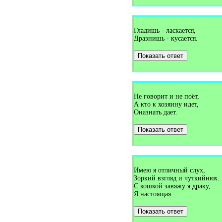
Загадки про верёвку (1)
Загадки про верстовой столб
(1)
Загадки про вертолёт (4)
Загадки про весло (1)
Гладишь - ласкается,
Загадки про весна (1)
Дразнишь - кусается.
Загадки про весну (18)
Загадки про весы (1)
Показать ответ
Загадки про ветер (10)
Загадки про ветеринара (1)
Загадки про ветряную
мельницу (1)
Загадки про вешалку (6)
Не говорит и не поёт,
Загадки про вилку (4)
Загадки про виолу (1)
А кто к хозяину идет,
Загадки про вишню (9)
Оназнать дает.
Загадки про водитель (1)
Загадки про водопад (1)
Показать ответ
Загадки про водопровод (1)
Загадки про водоросли (1)
Загадки про водохранилище
(1)
Загадки про воду (6)
Имею я отличный слух,
Загадки про воздух (1)
Зоркий взгляд и чуткийнюх.
Загадки про воздушного
змея (1)
С кошкой завяжу я драку,
Загадки про воздушный шар
Я настоящая...
(2)
Загадки про вокзал (1)
Показать ответ
Загадки про волейбол (1)