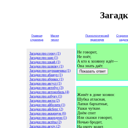
Загадк
Главная
Магия
Детские
Психологический
Старин
страница
чисел
загадки
практикум
задач
Не говорит,
Загадки про горку (1)
Не поёт,
Загадки про шар (1)
А кто к хозяину идёт—
Загадки про шкаф (1)
Она знать даёт.
Загадки про шляпку (1)
Загадки про шуршавчика (1)
Показать ответ
Загадки про абажур (1)
Загадки про абрикос (1)
Загадки про август (1)
Загадки про автобус (3)
Загадки про автомобиль (4)
Живёт в доме хозяин:
Загадки про азбуку (1)
Шубка атласная,
Загадки про аиста (2)
Лапки бархатные,
Загадки про айболита (1)
Ушки чуткие.
Загадки про айсберг (2)
Днём спит
Загадки про аквариум (6)
Или сказки говорит,
Загадки про аккордеон (1)
Загадки про актёра (2)
Ночью бродит,
Загадки про акулу (2)
На охоту ходит.