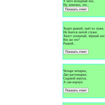
У него холодный нос,
(1)
Ну, конечно, это...
Загадки про дерево (9)
Загадки про десантника (1)
Показать ответ
Загадки про детские ботинки
(1)
Загадки про джем (1)
Загадки про диван (2)
Загадки про дикобраза (2)
Ходит рыжий, пьёт из лужи,
Загадки про директора (1)
Не боится лютой стужи.
Загадки про дневник (2)
Хвост лохматый, чёрный нос
Загадки про дни недели (2)
Кто же это?
Загадки про дождь (19)
Рыжий...
Загадки про дождя (1)
Загадки про доктора (4)
Загадки про долото (1)
Показать ответ
Загадки про дом (3)
Загадки про домино (1)
Загадки про дорога (1)
Загадки про дорогу (12)
Загадки про дорожный каток
Четыре четырки,
(1)
Две растопырки,
Загадки про доску и мел (7)
Седьмой вертун,
Загадки про дрова (3)
А сам ворчун.
Загадки про дрова в печи (1)
Загадки про дуб (3)
Загадки про дугу (1)
Показать ответ
Загадки про душ (2)
Загадки про дым (1)
Загадки про дятла (18)
Загадки про единицу (1)