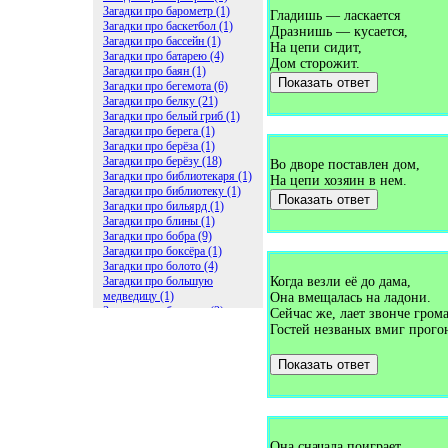
Загадки про барометр (1)
Гладишь — ласкается
Загадки про баскетбол (1)
Дразнишь — кусается,
Загадки про бассейн (1)
На цепи сидит,
Загадки про батарею (4)
Дом сторожит.
Загадки про баян (1)
Показать ответ
Загадки про бегемота (6)
Загадки про белку (21)
Загадки про белый гриб (1)
Загадки про берега (1)
Загадки про берёза (1)
Загадки про берёзу (18)
Во дворе поставлен дом,
Загадки про библиотекаря (1)
На цепи хозяин в нем.
Загадки про библиотеку (1)
Показать ответ
Загадки про бильярд (1)
Загадки про блины (1)
Загадки про бобра (9)
Загадки про боксёра (1)
Загадки про болото (4)
Загадки про большую
Когда везли её до дама,
медведицу (1)
Она вмещалась на ладони.
Загадки про ботинки (2)
Сейчас же, лает звонче грома
Загадки про бочку (5)
Гостей незваных вмиг прого
Загадки про брасс (1)
Загадки про бревно (2)
Показать ответ
Загадки про бриллиант (1)
Загадки про бруснику (1)
Загадки про брюки (1)
Загадки про бублик (2)
Загадки про будильник (2)
Загадки про буквы (27)
Она сначала поиграет,