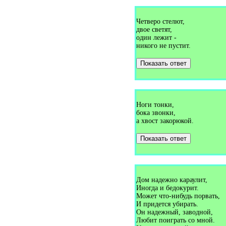
Загадки про градусник (1)
Загадки про грамоту (2)
Загадки про гранат (2)
Четверо стелют,
Загадки про грача (5)
двое светят,
Загадки про гребешок (3)
один лежит -
Загадки про гриб (33)
никого не пустит.
Загадки про гримёра (2)
Загадки про грифа (1)
Показать ответ
Загадки про грозу (1)
Загадки про гром (6)
Загадки про грузовик (1)
Загадки про грушу (1)
Загадки про губку (1)
Загадки про губы (1)
Ноги тонки,
Загадки про гудок (1)
бока звонки,
Загадки про гуппи (1)
а хвост закорюкой.
Загадки про гусеницу (4)
Загадки про гуся (15)
Показать ответ
Загадки про гуя (1)
Загадки про дайкон (1)
Загадки про два (1)
Загадки про дверь (25)
Загадки про двухствольное
ружьё (1)
Дом надежно караулит,
Загадки про деда мороза (1)
Иногда и бедокурит.
Загадки про декабрь (3)
Может что-нибудь порвать,
Загадки про дельфина (1)
И придется убирать.
Загадки про день (9)
Он надежный, заводной,
Загадки про день знаний (1)
Любит поиграть со мной.
Загадки про день рожденья