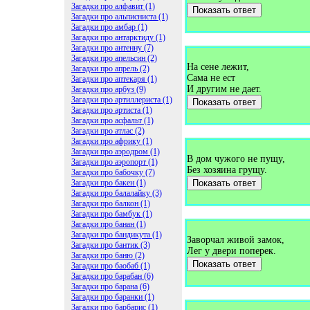
Загадки про алфавит (1)
Показать ответ
Загадки про альписниста (1)
Загадки про амбар (1)
Загадки про антарктиду (1)
Загадки про антенну (7)
Загадки про апельсин (2)
На сене лежит,
Загадки про апрель (2)
Сама не ест
Загадки про аптекаря (1)
И другим не дает.
Загадки про арбуз (9)
Загадки про артиллериста (1)
Показать ответ
Загадки про артиста (1)
Загадки про асфальт (1)
Загадки про атлас (2)
Загадки про африку (1)
Загадки про аэродром (1)
В дом чужого не пущу,
Загадки про аэропорт (1)
Без хозяина грущу.
Загадки про бабочку (7)
Загадки про бакен (1)
Показать ответ
Загадки про балалайку (3)
Загадки про балкон (1)
Загадки про бамбук (1)
Загадки про банан (1)
Загадки про бандикута (1)
Заворчал живой замок,
Загадки про бантик (3)
Лег у двери поперек.
Загадки про баню (2)
Показать ответ
Загадки про баобаб (1)
Загадки про барабан (6)
Загадки про барана (6)
Загадки про баранки (1)
Загадки про барбарис (1)