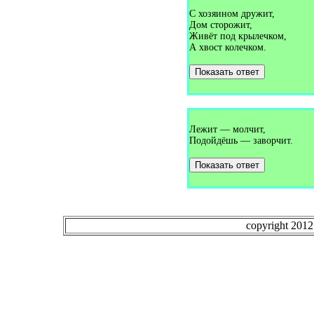
Загадки про еду (1)
С хозяином дружит,
Загадки про ежа (44)
Дом сторожит,
Загадки про ежевику (1)
Живёт под крылечком,
Загадки про ель (5)
А хвост колечком.
Загадки про енота (2)
Загадки про ерша (2)
Загадки про ехидна (1)
Показать ответ
Загадки про ехидну (1)
Загадки про ёлку (16)
Загадки про жаворонка (1)
Загадки про жаворонок (1)
Загадки про желе (1)
Лежит — молчит,
Загадки про жернова (4)
Подойдёшь — заворчит.
Загадки про жёлудь (10)
Загадки про жирафа (14)
Загадки про жука (6)
Показать ответ
Загадки про журавля (6)
Загадки про журвля (1)
Загадки про забор (4)
Загадки про заводской гудок
(1)
copyright 201
Загадки про завуча (1)
Загадки про загар (1)
Загадки про зайца (36)
Загадки про заколку (2)
Загадки про замок (11)
Загадки про запасы на зиму
(1)
Загадки про заяц (2)
Загадки про заяца (1)