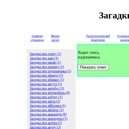
Загадк
Главная
Магия
Детские
Психологический
Старин
страница
чисел
загадки
практикум
задач
Ходит спесь,
Загадки про горку (1)
надуваючись.
Загадки про шар (1)
Загадки про шкаф (1)
Загадки про шляпку (1)
Показать ответ
Загадки про шуршавчика (1)
Загадки про абажур (1)
Загадки про абрикос (1)
Загадки про август (1)
Загадки про автобус (3)
Загадки про автомобиль (4)
Загадки про азбуку (1)
Загадки про аиста (2)
Загадки про айболита (1)
Загадки про айсберг (2)
Загадки про аквариум (6)
Загадки про аккордеон (1)
Загадки про актёра (2)
Загадки про акулу (2)