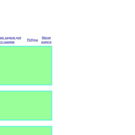
кие задачи для
Магия
Ребусы
го сыщика
азарта