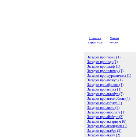
Главная
Магия
Детски
страница
чисел
загадк
Загадки про горку (1)
Загадки про шар (1)
Загадки про шкаф (1)
Загадки про шляпку (1)
Загадки про шуршавчика (1)
Загадки про абажур (1)
Загадки про абрикос (1)
Загадки про август (1)
Загадки про автобус (3)
Загадки про автомобиль (4)
Загадки про азбуку (1)
Загадки про аиста (2)
Загадки про айболита (1)
Загадки про айсберг (2)
Загадки про аквариум (6)
Загадки про аккордеон (1)
Загадки про актёра (2)
Загадки про акулу (2)