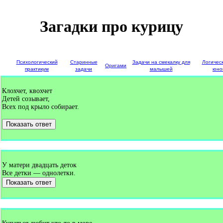
Загадки про курицу
е
Психологический
Старинные
Задачи на смекалку для
Логичес
Оригами
и
практикум
задачи
малышей
юно
Клохчет, квохчет
Детей созывает,
Всех под крыло собирает.
Показать ответ
У матери двадцать деток
Все детки — однолетки.
Показать ответ