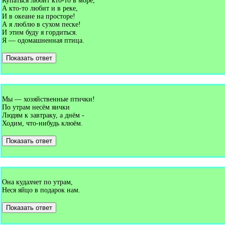
Купаться любит кто-то в море,
А кто-то любит и в реке,
И в океане на просторе!
А я люблю в сухом песке!
И этим буду я гордиться.
Я — одомашненная птица.
Показать ответ
Мы — хозяйственные птички!
По утрам несём яички
Людям к завтраку, а днём -
Ходим, что-нибудь клюём.
Показать ответ
Она кудахчет по утрам,
Неся яйцо в подарок нам.
Показать ответ