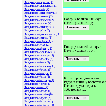
Загадки про алфавит (1)
Загадки про альписниста (1)
Загадки про амбар (1)
Загадки про антарктиду (1)
Загадки про антенну (7)
Поверну волшебный круг
Загадки про апельсин (2)
И меня услышит друг.
Загадки про апрель (2)
Загадки про аптекаря (1)
Показать ответ
Загадки про арбуз (9)
Загадки про артиллериста (1)
Загадки про артиста (1)
Загадки про асфальт (1)
Загадки про атлас (2)
Поверчу волшебный круг, —
Загадки про африку (1)
И меня услышит друг.
Загадки про аэродром (1)
Загадки про аэропорт (1)
Показать ответ
Загадки про бабочку (7)
Загадки про бакен (1)
Загадки про балалайку (3)
Загадки про балкон (1)
Загадки про бамбук (1)
Загадки про банан (1)
Когда порою одиноко —
Загадки про бандикута (1)
Вдруг в тишину ворвется зво
Загадки про бантик (3)
И голос друга издалека
Загадки про баню (2)
Тебе подарит…
Загадки про баобаб (1)
Загадки про барабан (6)
Показать ответ
Загадки про барана (6)
Загадки про баранки (1)
Загадки про барбарис (1)