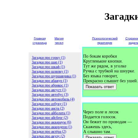
Загадк
Главная
Магия
Детские
Психологический
Старин
страница
чисел
загадки
практикум
задач
По бокам коробки
Загадки про горку (1)
Кругленькие кнопки.
Загадки про шар (1)
Тут же рядом, в уголке
Загадки про шкаф (1)
Ручка с трубкой на шнурке.
Загадки про шляпку (1)
Без языка говорит,
Загадки про шуршавчика (1)
Загадки про абажур (1)
Прекрасно слышит без ушей.
Загадки про абрикос (1)
Показать ответ
Загадки про август (1)
Загадки про автобус (3)
Загадки про автомобиль (4)
Загадки про азбуку (1)
Загадки про аиста (2)
Через поле и лесок
Загадки про айболита (1)
Подается голосок.
Загадки про айсберг (2)
Он бежит по проводам —
Загадки про аквариум (6)
Скажешь здесь,
Загадки про аккордеон (1)
Загадки про актёра (2)
А слышно там.
Загадки про акулу (2)
Показать ответ