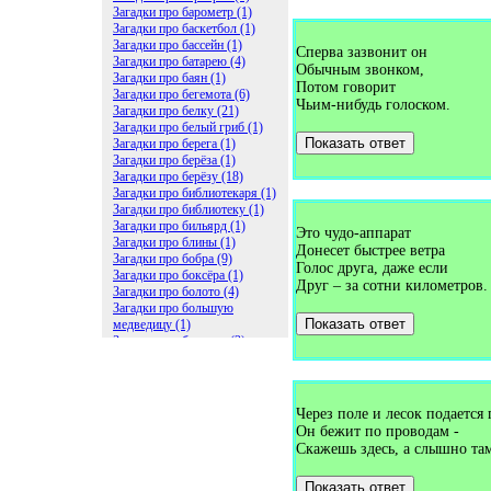
Загадки про барометр (1)
Загадки про баскетбол (1)
Загадки про бассейн (1)
Сперва зазвонит он
Загадки про батарею (4)
Обычным звонком,
Загадки про баян (1)
Потом говорит
Загадки про бегемота (6)
Чьим-нибудь голоском.
Загадки про белку (21)
Загадки про белый гриб (1)
Показать ответ
Загадки про берега (1)
Загадки про берёза (1)
Загадки про берёзу (18)
Загадки про библиотекаря (1)
Загадки про библиотеку (1)
Загадки про бильярд (1)
Это чудо-аппарат
Загадки про блины (1)
Донесет быстрее ветра
Загадки про бобра (9)
Голос друга, даже если
Загадки про боксёра (1)
Друг – за сотни километров.
Загадки про болото (4)
Загадки про большую
Показать ответ
медведицу (1)
Загадки про ботинки (2)
Загадки про бочку (5)
Загадки про брасс (1)
Загадки про бревно (2)
Загадки про бриллиант (1)
Через поле и лесок подается 
Загадки про бруснику (1)
Он бежит по проводам -
Загадки про брюки (1)
Скажешь здесь, а слышно та
Загадки про бублик (2)
Загадки про будильник (2)
Показать ответ
Загадки про буквы (27)