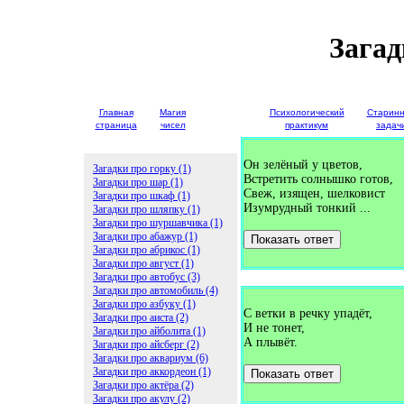
Загад
Главная
Магия
Детские
Психологический
Старин
страница
чисел
загадки
практикум
задач
Он зелёный у цветов,
Загадки про горку (1)
Встретить солнышко готов,
Загадки про шар (1)
Свеж, изящен, шелковист
Загадки про шкаф (1)
Изумрудный тонкий ...
Загадки про шляпку (1)
Загадки про шуршавчика (1)
Загадки про абажур (1)
Показать ответ
Загадки про абрикос (1)
Загадки про август (1)
Загадки про автобус (3)
Загадки про автомобиль (4)
Загадки про азбуку (1)
С ветки в речку упадёт,
Загадки про аиста (2)
И не тонет,
Загадки про айболита (1)
А плывёт.
Загадки про айсберг (2)
Загадки про аквариум (6)
Загадки про аккордеон (1)
Показать ответ
Загадки про актёра (2)
Загадки про акулу (2)